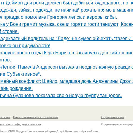
тт Деймон для роли должен был добиться худощавого, но 
одожди, зайка, подожди, не начинай рожать прямо в машин
я правда о помолвке Григория лепса и авроры кибы.
ка у Бони гремит музыка, свечи горят и гости танцуют, Кос
й стране.
адекватный водитель на "Ладе" не сумел объехать "газель" 
ловко он придумал это!
кануне нового года Юра Борисов заглянул в детский хоспи
нтов.
-Летняя Памела Андерсон вызвала неоднозначную реакцию 
ие Субъективное".
мейный конфликт: Шайло, младшая дочь Анджелины Джоли и
день рождения.
тьяна буланова показала свою новую группу танцоров.
онтакты
Пользовательское соглашение
Обратная связь
олитика конфидециальности
Копирование разрешено при у
 Москва, СВАО, Отрадное, Нововладыкинский проезд 8 стр.4, Бизнес-центр «Красивый дом»,