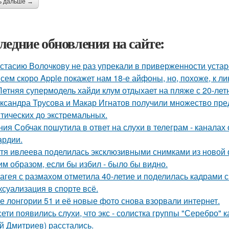
ь дальше →
ледние обновления на сайте:
стасию Волочкову не раз упрекали в приверженности уста
сем скоро Apple покажет нам 18-е айфоны, но, похоже, к ли
Летняя супермодель хайди клум отдыхает на пляже с 20-ле
ксандра Трусова и Макар Игнатов получили множество пред
тических до экстремальных.
ния Собчак пошутила в ответ на слухи в телеграм - каналах 
ардии.
тя ивлеева поделилась эксклюзивными снимками из новой 
им образом, если бы избил - было бы видно.
агея с размахом отметила 40-летие и поделилась кадрами с
 ксуализация в спорте всё.
е лонгории 51 и её новые фото снова взорвали интернет.
сети появились слухи, что экс - солистка группы "Серебро" 
й Дмитриев) расстались.