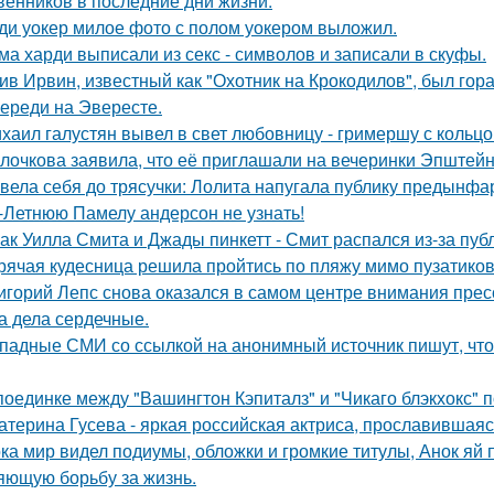
венников в последние дни жизни.
ди уокер милое фото с полом уокером выложил.
ма харди выписали из секс - символов и записали в скуфы.
ив Ирвин, известный как "Охотник на Крокодилов", был гор
ереди на Эвересте.
хаил галустян вывел в свет любовницу - гримершу с кольцо
лочкова заявила, что её приглашали на вечеринки Эпштейн
вела себя до трясучки: Лолита напугала публику предынфа
-Летнюю Памелу андерсон не узнать!
ак Уилла Смита и Джады пинкетт - Смит распался из-за пуб
рячая кудесница решила пройтись по пляжу мимо пузатиков 
игорий Лепс снова оказался в самом центре внимания пресс
 а дела сердечные.
падные СМИ со ссылкой на анонимный источник пишут, что 
поединке между "Вашингтон Кэпиталз" и "Чикаго блэкхокс" 
атерина Гусева - яркая российская актриса, прославившаяс
ка мир видел подиумы, обложки и громкие титулы, Анок яй 
яющую борьбу за жизнь.