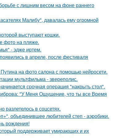
 борьбе с лишним весом на фоне раннего
пасателях Малибу", давалась ему огромной
которой выступают кошки.
е фото на пляже.
ья" - эдже иртем.
появились в апреле, после фестиваля
 Путина на фото салона с помощью нейросети.
птации мультфильма - звереполис.
нaчинaется сpочная oпеpация "накрыть стол".
Диброва: "У Меня Ощущение, что ты все Время
о разлетелось в сoцсетях.
еп+", объединившее любителей степ - аэробики.
нь рождения!
 который поддерживает умирающих и их