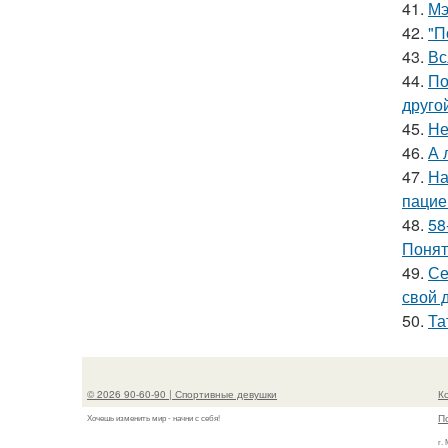
41.
Мэ
42.
"П
43.
Вс
44.
По
друго
45.
Не
46.
А 
47.
На
пацие
48.
58
Понят
49.
Се
свой 
50.
Та
© 2026 90-60-90 | Спортивные девушки
К
П
Хочешь изменить мир - начни с себя!
г.