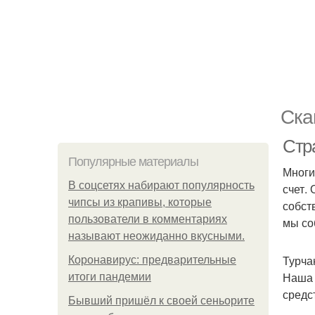
Ска
Стр
Популярные материалы
Многи
В соцсетях набирают популярность
счет.
чипсы из крапивы, которые
собст
пользователи в комментариях
мы со
называют неожиданно вкусными.
Турча
Коронавирус: предварительные
Наша 
итоги пандемии
средс
Бывший пришёл к своей сеньорите