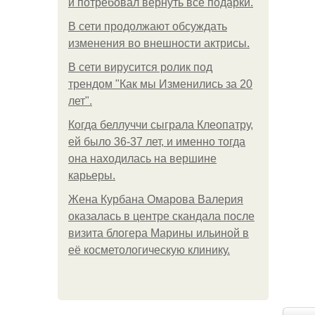
и потребовал вернуть все подарки.
В сети продолжают обсуждать
изменения во внешности актрисы.
В сети вирусится ролик под
трендом "Как мы Изменились за 20
лет".
Когда беллуччи сыграла Клеопатру,
ей было 36-37 лет, и именно тогда
она находилась на вершине
карьеры.
Жена Курбана Омарова Валерия
оказалась в центре скандала после
визита блогера Марины ильиной в
её косметологическую клинику.