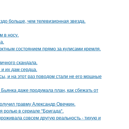
аздо больше, чем телевизионная звезда.
м в носу.
а.
рктным состоянием прямо за кулисами кремля.
личного скандала.
и их дам сердца.
ы, и на этот раз поводом стали не его мощные
Бьянка даже продумала план, как сбежать от
получил травму Александр Овечкин.
я ролью в сериале "Бригада".
проживала совсем другую реальность - тихую и