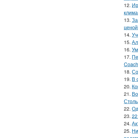
12.
Ир
клима
13.
За
ценой 
14.
Уч
15.
Ал
16.
Ум
17.
Пе
Coach
18.
Со
19.
В 
20.
Ко
21.
Во
Столь
22.
Од
23.
22
24.
Ак
25.
Ни