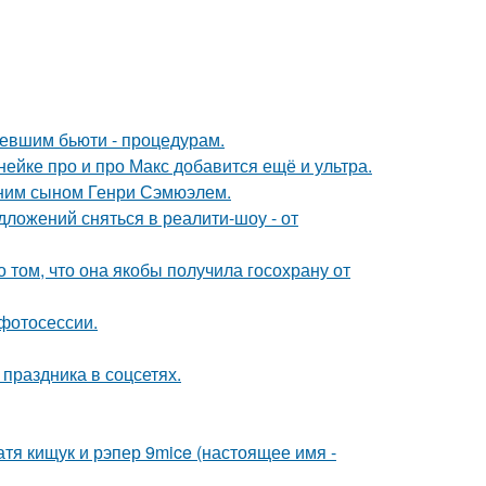
ревшим бьюти - процедурам.
нейке про и про Макс добавится ещё и ультра.
тним сыном Генри Сэмюэлем.
ложений сняться в реалити-шоу - от
о том, что она якобы получила госохрану от
фотосессии.
 праздника в соцсетях.
катя кищук и рэпер 9mice (настоящее имя -