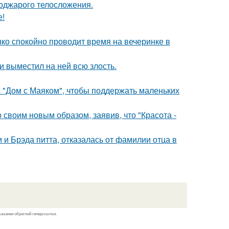
поджарого телосложения.
е!
енко спокойно проводит время на вечеринке в
и выместил на ней всю злость.
с "Дом с Маяком", чтобы поддержать маленьких
своим новым образом, заявив, что "Красота -
 Брэда питта, отказалась от фамилии отца в
казании обратной гиперссылки.