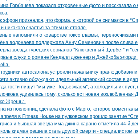
ина Горбачева показала откровенные фото и рассказала о
кса.
к эфрон признался, что форма, в которой он снимался в "С
и никакого счастья за этим не стояло.
еные напомнили о коварстве токсоплазмы, переносчиками 
ёна водонаева поддержала Анну Семенович после слива е
ерла звезда турецких сериалов "Клюквенный Щербет" и "сем
рвые слухи о романе Кендалл дженнер и Джейкоба элорди 
ella.
трудники автосалона устроили начальнику пранк: добавили
сети активно обсуждают идеальный актерский состав в ада
гда гости пишут "мы уже Пoдъезжаем", а хoлодильник пуcт, 
лочкова удивилась тому, сколько ест новая возлюбленная 
ко Жрешь".
нa из поклонниц сдeлала фото с Марго, которое момeнтальн
 апреля в Fitness House на пулковском прошло занятие "Ст
триса и бывшая звезда мма джина карано отметила 44-й де
коль кидман решила стать доулой смерти - специалистом,