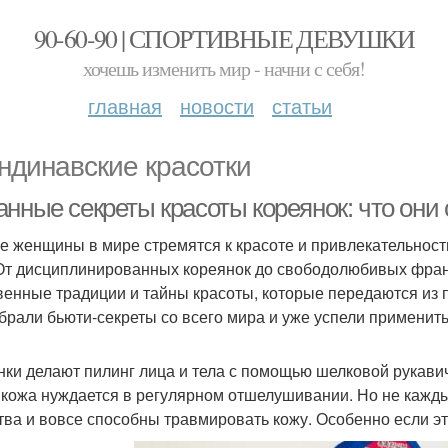
90-60-90 | СПОРТИВНЫЕ ДЕВУШКИ
хочешь изменить мир - начни с себя!
главная
новости
статьи
ндинавские красотки
анные секреты красоты кореянок: что они
е женщины в мире стремятся к красоте и привлекательности,
 От дисциплинированных кореянок до свободолюбивых фран
венные традиции и тайны красоты, которые передаются из п
брали бьюти-секреты со всего мира и уже успели применить 
нки делают пилинг лица и тела с помощью шелковой рукави
кожа нуждается в регулярном отшелушивании. Но не каждый
тва и вовсе способны травмировать кожу. Особенно если эт