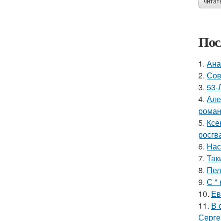
читат
Пос
1.
Ана
2.
Сов
3.
53-
4.
Але
роман
5.
Ксе
росгв
6.
Нас
7.
Так
8.
Пел
9.
С *
10.
Ев
11.
В 
Серге