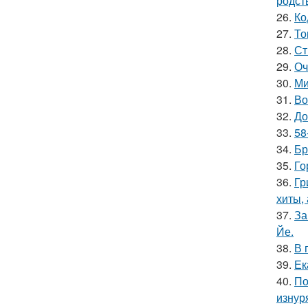
родст
26.
Ко
27.
То
28.
Ст
29.
Оч
30.
Ми
31.
Во
32.
До
33.
58
34.
Бр
35.
Го
36.
Гр
хиты,
37.
За
Йе.
38.
В 
39.
Ек
40.
По
изнур