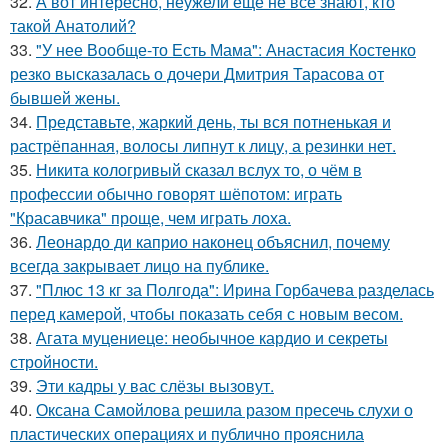
32.
А вот интересно, неужели еще не все знают, кто
такой Анатолий?
33.
"У нее Вообще-то Есть Мама": Анастасия Костенко
резко высказалась о дочери Дмитрия Тарасова от
бывшей жены.
34.
Представьте, жаркий день, ты вся потненькая и
растрёпанная, волосы липнут к лицу, а резинки нет.
35.
Никита кологривый сказал вслух то, о чём в
профессии обычно говорят шёпотом: играть
"Красавчика" проще, чем играть лоха.
36.
Леонардо ди каприо наконец объяснил, почему
всегда закрывает лицо на публике.
37.
"Плюс 13 кг за Полгода": Ирина Горбачева разделась
перед камерой, чтобы показать себя с новым весом.
38.
Агата муцениеце: необычное кардио и секреты
стройности.
39.
Эти кадры у вас слёзы вызовут.
40.
Оксана Самойлова решила разом пресечь слухи о
пластических операциях и публично прояснила