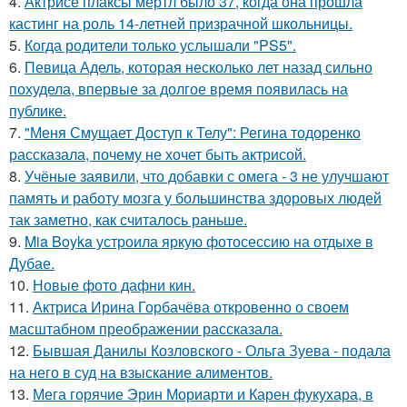
4.
Актрисе плаксы мертл было 37, когда она прошла
кастинг на роль 14-летней призрачной школьницы.
5.
Когда родители только услышали "PS5".
6.
Певица Адель, которая несколько лет назад сильно
похудела, впервые за долгое время появилась на
публике.
7.
"Меня Смущает Доступ к Телу": Регина тодоренко
рассказала, почему не хочет быть актрисой.
8.
Учёные заявили, что добавки с омега - 3 не улучшают
память и работу мозга у большинства здоровых людей
так заметно, как считалось раньше.
9.
Mia Boyka устроила яркую фотосессию на отдыхе в
Дубае.
10.
Новые фото дафни кин.
11.
Актриса Ирина Горбачёва откровенно о своем
масштабном преображении рассказала.
12.
Бывшая Данилы Козловского - Ольга Зуева - подала
на него в суд на взыскание алиментов.
13.
Мега горячие Эрин Мориарти и Карен фукухара, в