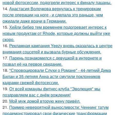
новой фотосессии, подогрели интерес к финалу пацаны.
14.
Анастасия Волочкова вернулась к тренировкам
после операции на ноге - и сделала это раньше, чем
ожидали даже врачи в Германии.
15.
Хейли бибер тем временем подогревает интерес к
новым продуктам от Rhode, которые должны выйти уже
скоро.
16.
Рекламная кампания Yeezy вновь оказалась в центре
внимания соцсетей и вызвала бурные обсуждения.
17.
Парень познакомился с девушкой в интернете и
позвал её на первое свидание.
18.
"Спровоцировали Слухи о Романе" - 44-летний Дима
Билан и 35-летняя Анна асти смутили поклонников
кадрами свежей фотосессии.
19.
От всей команды фитнес-клуба "Эволюция" мы
поздравляем вас с днём рождения!
20.
Мой муж домой вторую жену привёл.
21.
Пример невероятной выносливости: Ченнинг татум
продемонстрировал свои физические трансформации