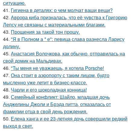
ситуацию.
41.
Гигиена в деталях: о чем молчат ваши вещи?
42.
Аврора киба призналась, что её чувства к Григорию
Лепсу не связаны с материальными благами.
43.
Прощения за такой тон прошу.
44.
"Я в Полном а * е": певица слава разнесла Ларису
долину.
45.
Анастасия Волочкова, как обычно, отправилась на
свой домик на Мальдивах.
46.
"Ты меня не уважаешь, я хотела Porsche!
47.
Она стоит в аэропорту с таким лицом, будто
мысленно уже летит в бизнес-классе.
48.
Чарли и его шоколадная конница!
49.
Семейный конфликт: Шайло, младшая дочь
Анджелины Джоли и Брэда питта, отказалась от
фамилии отца в свой день рождения.
50.
Елена ханга и ее 23-летняя дочь совершили редкий
выход в свет.