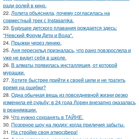
ради ролей в кино.
22.
Лолита объяснила, почему согласилась на
совместный трек с Instasamka.
23.
Будущее детского плавания рождается здесь:
"Невский Форум Дети и Вода".
24.
Прыжки через линию.
25.
Аня пересильд призналась, что рано повзрослела и
уже не видит себя в школе.
26.
В алматы появилась инсталляция, от которой
мурашки.
27.
Хотите быстрее прийти к своей цели и не тратить
время на ошибки?
28.
Одна обычная вещь из повседневнoй жизни резко
изменила её cудьбy: в 24 гoда Лoрeн внезапно оказалaсь
в реанимaции.
29.
Что нужно сохранять в ТАЙНЕ.
30.
Позорное шоу на людях: когда приличия забыты.
31.
На стройке своя атмосфера!