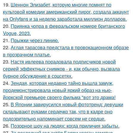
19.
Шеннон Элизабет, которую многие помнят по
культовой комедии американский пирог, создала аккаунт
на Onlyfans и за неделю заработала миллион долларов.
20.
Приянка чопра в февральском номере британского
Vogue, 2023.
21.
Прыжки через линию.
22.
Аглая тарасова предстала в провокационном образе
в прозрачном платье.
23.
Настя ивлеева порадовала подписчиков новой
серией эффектных снимков - и, как обычно, вызвала
бурное обсуждение в соцсетях.
24.
Зендая, которая недавно тайно вышла замуж,
продемонстрировала новый яркий образ на нью-
йоркской премьере своего фильма "вот это драма!
25.
В Японии завирусился новый фототренд: девушки
складывают руками сердечко так, что в кадре оно
подозрительно напоминает совсем не сердце.
26.
Позорное шоу на людях: когда приличия забыты.
27.
За последний год актёр Барри кеоган заметно