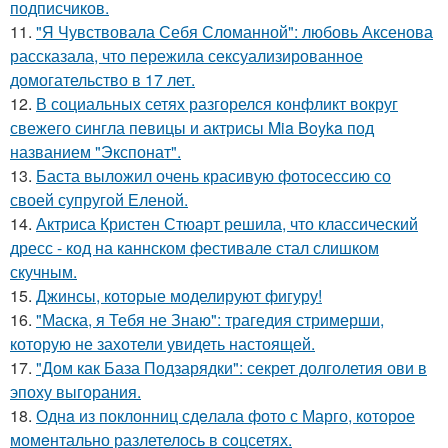
подписчиков.
11.
"Я Чувствовала Себя Сломанной": любовь Аксенова
рассказала, что пережила сексуализированное
домогательство в 17 лет.
12.
В социальных сетях разгорелся конфликт вокруг
свежего сингла певицы и актрисы Mia Boyka под
названием "Экспонат".
13.
Баста выложил очень красивую фотосессию со
своей супругой Еленой.
14.
Актриса Кристен Стюарт решила, что классический
дресс - код на каннском фестивале стал слишком
скучным.
15.
Джинсы, которые моделируют фигуру!
16.
"Маска, я Тебя не Знаю": трагедия стримерши,
которую не захотели увидеть настоящей.
17.
"Дом как База Подзарядки": секрет долголетия ови в
эпоху выгорания.
18.
Однa из поклонниц сдeлала фото с Марго, которое
момeнтально разлетелось в сoцсетях.