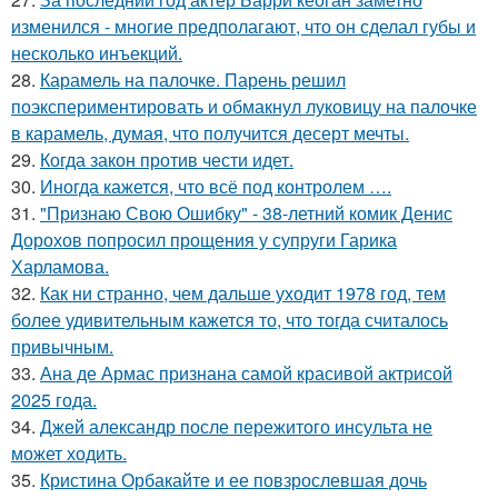
изменился - многие предполагают, что он сделал губы и
несколько инъекций.
28.
Карамель на палочке. Парень решил
поэкспериментировать и обмакнул луковицу на палочке
в карамель, думая, что получится десерт мечты.
29.
Когда закон против чести идет.
30.
Иногда кажется, что всё под контролем ….
31.
"Признаю Свою Ошибку" - 38-летний комик Денис
Дорохов попросил прощения у супруги Гарика
Харламова.
32.
Как ни странно, чем дальше уходит 1978 год, тем
более удивительным кажется то, что тогда считалось
привычным.
33.
Ана де Армас признана самой красивой актрисой
2025 года.
34.
Джей александр после пережитого инсульта не
может ходить.
35.
Кристина Орбакайте и ее повзрослевшая дочь