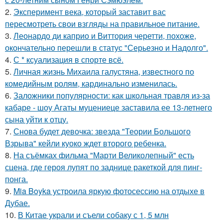
2.
Эксперимент века, который заставит вас
пересмотреть свои взгляды на правильное питание.
3.
Леонардо ди каприо и Виттория черетти, похоже,
окончательно перешли в статус "Серьезно и Надолго".
4.
С * ксуализация в спорте всё.
5.
Личная жизнь Михаила галустяна, известного по
комедийным ролям, кардинально изменилась.
6.
Заложники популярности: как школьная травля из-за
кабаре - шоу Агаты муцениеце заставила ее 13-летнего
сына уйти к отцу.
7.
Снова будет девочка: звезда "Теории Большого
Взрыва" кейли куоко ждет второго ребенка.
8.
На съёмках фильма "Марти Великолепный" есть
сцена, где героя лупят по заднице ракеткой для пинг-
понга.
9.
Mia Boyka устроила яркую фотосессию на отдыхе в
Дубае.
10.
В Китае украли и съели собаку с 1, 5 млн