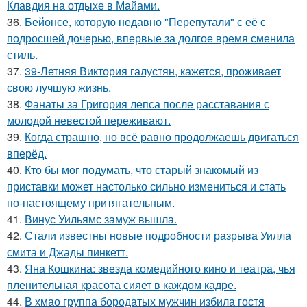
Клавдия на отдыхе в Майами.
36.
Бейонсе, которую недавно "Перепутали" с её с
подросшей дочерью, впервые за долгое время сменила
стиль.
37.
39-Летняя Виктория галустян, кажется, проживает
свою лучшую жизнь.
38.
Фанаты за Григория лепса после расставания с
молодой невестой переживают.
39.
Когда страшно, но всё равно продолжаешь двигаться
вперёд.
40.
Кто бы мог подумать, что старый знакомый из
приставки может настолько сильно измениться и стать
по-настоящему притягательным.
41.
Винус Уильямс замуж вышла.
42.
Стали известны новые подробности разрыва Уилла
смита и Джады пинкетт.
43.
Яна Кошкина: звезда комедийного кино и театра, чья
пленительная красота сияет в каждом кадре.
44.
В хмао группа бородатых мужчин избила гостя