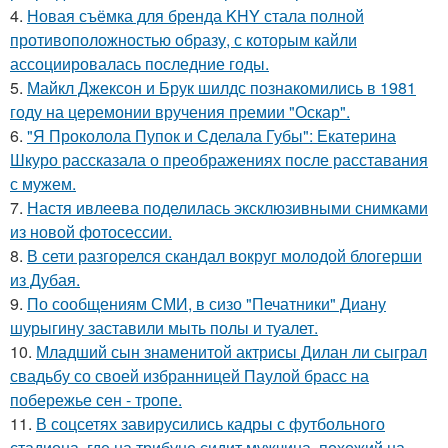
4.
Новая съёмка для бренда KHY стала полной
противоположностью образу, с которым кайли
ассоциировалась последние годы.
5.
Майкл Джексон и Брук шилдс познакомились в 1981
году на церемонии вручения премии "Оскар".
6.
"Я Проколола Пупок и Сделала Губы": Екатерина
Шкуро рассказала о преображениях после расставания
с мужем.
7.
Настя ивлеева поделилась эксклюзивными снимками
из новой фотосессии.
8.
В сети разгорелся скандал вокруг молодой блогерши
из Дубая.
9.
По сообщениям СМИ, в сизо "Печатники" Диану
шурыгину заставили мыть полы и туалет.
10.
Младший сын знаменитой актрисы Дилан ли сыграл
свадьбу со своей избранницей Паулой брасс на
побережье сен - тропе.
11.
В соцсетях завирусились кадры с футбольного
стадиона, где на трибуне сидит мужчина, похожий на