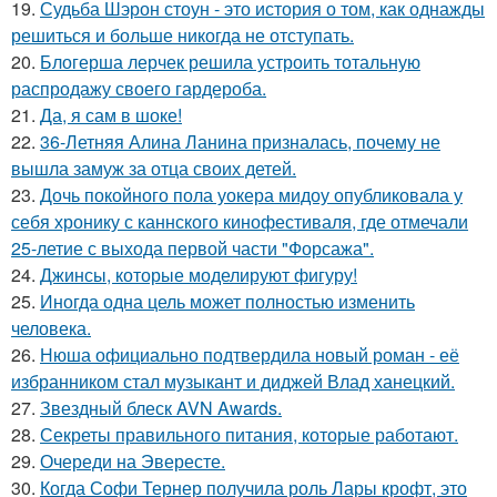
19.
Судьба Шэрон стоун - это история о том, как однажды
решиться и больше никогда не отступать.
20.
Блогерша лерчек решила устроить тотальную
распродажу своего гардероба.
21.
Да, я сам в шоке!
22.
36-Летняя Алина Ланина призналась, почему не
вышла замуж за отца своих детей.
23.
Дочь покойного пола уокера мидоу опубликовала у
себя хронику с каннского кинофестиваля, где отмечали
25-летие с выхода первой части "Форсажа".
24.
Джинсы, которые моделируют фигуру!
25.
Иногда одна цель может полностью изменить
человека.
26.
Нюша официально подтвердила новый роман - её
избранником стал музыкант и диджей Влад ханецкий.
27.
Звездный блеск AVN Awards.
28.
Секреты правильного питания, которые работают.
29.
Очереди на Эвересте.
30.
Когда Софи Тернер получила роль Лары крофт, это