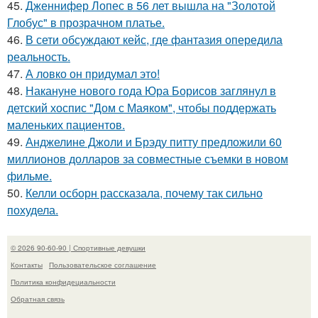
45.
Дженнифер Лопес в 56 лет вышла на "Золотой
Глобус" в прозрачном платье.
46.
В сети обсуждают кейс, где фантазия опередила
реальность.
47.
А ловко он придумал это!
48.
Накануне нового года Юра Борисов заглянул в
детский хоспис "Дом с Маяком", чтобы поддержать
маленьких пациентов.
49.
Анджелине Джоли и Брэду питту предложили 60
миллионов долларов за совместные съемки в новом
фильме.
50.
Келли осборн рассказала, почему так сильно
похудела.
© 2026 90-60-90 | Спортивные девушки
Контакты
Пользовательское соглашение
Политика конфидециальности
Обратная связь