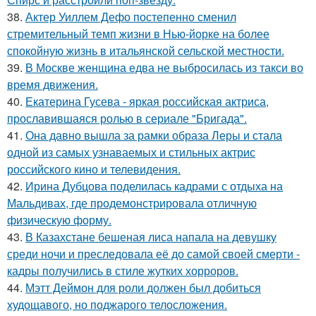
38.
Актер Уиллем Дефо постепенно сменил
стремительный темп жизни в Нью-йорке на более
спокойную жизнь в итальянской сельской местности.
39.
В Москве женщина едва не выбросилась из такси во
время движения.
40.
Екатерина Гусева - яркая российская актриса,
прославившаяся ролью в сериале "Бригада".
41.
Она давно вышла за рамки образа Леры и стала
одной из самых узнаваемых и стильных актрис
российского кино и телевидения.
42.
Ирина Дубцова поделилась кадрами с отдыха на
Мальдивах, где продемонстрировала отличную
физическую форму.
43.
В Казахстане бешеная лиса напала на девушку
среди ночи и преследовала её до самой своей смерти -
кадры получились в стиле жутких хорроров.
44.
Мэтт Деймон для роли должен был добиться
худощавого, но поджарого телосложения.