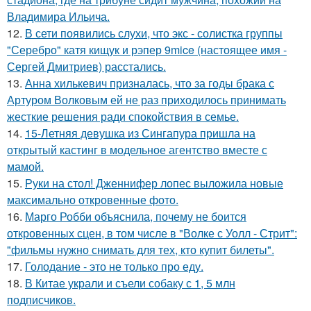
Владимира Ильича.
12.
В сети появились слухи, что экс - солистка группы
"Серебро" катя кищук и рэпер 9mice (настоящее имя -
Сергей Дмитриев) расстались.
13.
Анна хилькевич призналась, что за годы брака с
Артуром Волковым ей не раз приходилось принимать
жесткие решения ради спокойствия в семье.
14.
15-Летняя девушка из Сингапура пришла на
открытый кастинг в модельное агентство вместе с
мамой.
15.
Руки на стол! Дженнифер лопес выложила новые
максимально откровенные фото.
16.
Марго Робби объяснила, почему не боится
откровенных сцен, в том числе в "Волке с Уолл - Стрит":
"фильмы нужно снимать для тех, кто купит билеты".
17.
Голодание - это не только про еду.
18.
В Китае украли и съели собаку с 1, 5 млн
подписчиков.