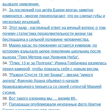
вызвало удивление.
31.
За последний год актёр Барри кеоган заметно
изменился - многие предполагают, что он сделал губы и
несколько инъекций.
32.
Этот кадр - наглядный ответ на вечный вопрос о том,
почему статистика продолжительности жизни так
беспощадна к сильной половине человечества.
33.
Марио касас по-прежнему остается кумиром, по
которому вздыхало целое поколение школьниц после
выхода "Трех Метров над Уровнем Неба".
34.
"Плюс 13 кг за Полгода": Ирина Горбачева разделась
перед камерой, чтобы показать себя с новым весом.
35.
"Развод Спустя 19 лет Брака" - звезда "дикого
ангела" Факундо Арана обьявил о начале
бракоразводного процесса со своей супругой Марией
сусини.
36.
Вот такого озорника мы … видим 85-.
37.
Папарацци опубликовали неудачные фото бритни
Спирс и расстроили поп-звезду.