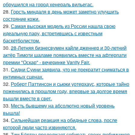
обрушился на город хенераль вильегас.
28.
Горсть миндаля в день может заметно улучшить
состояние кожи.
29.
Самая высокая модель из России нашла свою
идеальную пару, встретившись с известным
баскетболистом.
30.
28-Летняя бизнесвумен кайли дженнер и 30-летний
актёр Тимоти шаламе появились вместе на афтерпати
премии "Оскар" - вечеринке Vanity Fair.
31.
Сидни Суини заявила, что не прекратит сниматься в
интимных сценах.
32.
Роберт Паттинсон и сьюки уотерхаус, которые тайно
поженились в прошлом году, впервые за долгое время
вышли вместе в свет.
33.
Месть бывшему на абсолютно новый уровень
вышла!
34.
Сильнейшая реакция на обидные слова, после
которой люди часто извиняются.
35.
Тим Бёртон продолжает собирать своих любимчиков