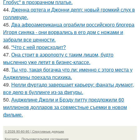
Глобус" в прозрачном платье.
44.
Дженна ортега и Джонни депп: новый громкий слух в
голливуде.
45.
Два афроамериканца ограбили российского блогера
Игоря синяка - они ворвались в его дом с ножами и
забрали все ценности.
46.
"Что с ней происходит?
47.
Она стоит в аэропорту с таким лицом, будто
мысленно уже летит в бизнес-классе.
48.
Ты что, такая богачка что ли: именно с этого места у
Анджелины поехала психика.
49.
Нелли фуртадо завершает карьеру: фанаты думают,
все дело в буллинге из-за фигуры.
50.
Анджелине Джоли и Брэду питту предложили 60
миллионов долларов за совместные съемки в новом
фильме.
© 2026 90-60-90 | Спортивные девушки
Контакты
Пользовательское соглашение