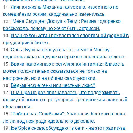
11.
Личная жизнь Михаила галустяна, известного по
комедийным ролям, кардинально изменилась.
12.
"Меня Смущает Доступ к Телу": Регина тодоренко
рассказала, почему не хочет быть актрисой.
13.
Иван охлобыстин похвастался спортивной формой в
преддверии юбилея.
14.
Ольга Бузова вернулась со съёмок в Москву,
подскользнулась в душе и серьёзно повредила колено.
15.
Врачи напоминают: регулярная интимная близость
может положительно сказываться не только на
настроении, но и на общем самочувствии.
16.
Ведьминские гены или честный люкс?
17.
Dua Lipa не раз признавалась, что поддерживать
форму ей помогают регулярные тренировки и активный
образ жизни.
18.
"Работа над Ошибками": Анастасия Костенко снова
легла под нож ради идеального декольте.
19.
Ice Spice снова обсуждают в сети - на этот раз из-за