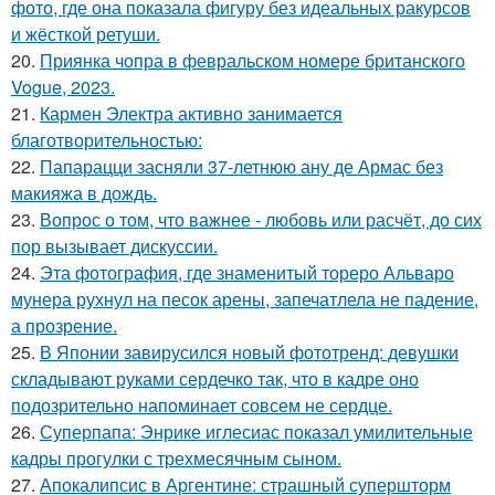
фото, где она показала фигуру без идеальных ракурсов
и жёсткой ретуши.
20.
Приянка чопра в февральском номере британского
Vogue, 2023.
21.
Кармен Электра активно занимается
благотворительностью:
22.
Папарацци засняли 37-летнюю ану де Армас без
макияжа в дождь.
23.
Вопрос о том, что важнее - любовь или расчёт, до сих
пор вызывает дискуссии.
24.
Эта фотография, где знаменитый тореро Альваро
мунера рухнул на песок арены, запечатлела не падение,
а прозрение.
25.
В Японии завирусился новый фототренд: девушки
складывают руками сердечко так, что в кадре оно
подозрительно напоминает совсем не сердце.
26.
Суперпапа: Энрике иглесиас показал умилительные
кадры прогулки с трехмесячным сыном.
27.
Апокалипсис в Аргентине: страшный супершторм