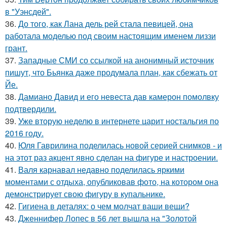
в "Уэнсдей".
36.
До того, как Лана дель рей стала певицей, она
работала моделью под своим настоящим именем лиззи
грант.
37.
Западные СМИ со ссылкой на анонимный источник
пишут, что Бьянка даже продумала план, как сбежать от
Йе.
38.
Дамиано Давид и его невеста дав камерон помолвку
подтвердили.
39.
Уже вторую неделю в интернете царит ностальгия по
2016 году.
40.
Юля Гаврилина поделилась новой серией снимков - и
на этот раз акцент явно сделан на фигуре и настроении.
41.
Валя карнавал недавно поделилась яркими
моментами с отдыха, опубликовав фото, на котором она
демонстрирует свою фигуру в купальнике.
42.
Гигиена в деталях: о чем молчат ваши вещи?
43.
Дженнифер Лопес в 56 лет вышла на "Золотой