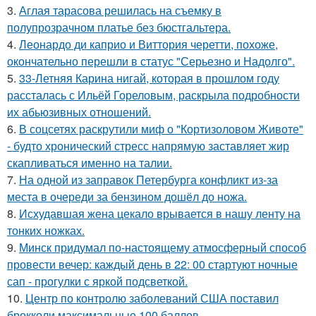
3.
Аглая тарасова решилась на съемку в
полупрозрачном платье без бюстгальтера.
4.
Леонардо ди каприо и Виттория черетти, похоже,
окончательно перешли в статус "Серьезно и Надолго".
5.
33-Летняя Карина нигай, которая в прошлом году
рассталась с Ильёй Гореловым, раскрыла подробности
их абьюзивных отношений.
6.
В соцсетях раскрутили миф о "Кортизоловом Животе"
- будто хронический стресс напрямую заставляет жир
скапливаться именно на талии.
7.
На одной из заправок Петербурга конфликт из-за
места в очереди за бензином дошёл до ножа.
8.
Исхудавшая жена цекало врывается в нашу ленту на
тонких ножках.
9.
Минск придумал по-настоящему атмосферный способ
провести вечер: каждый день в 22: 00 стартуют ночные
сап - прогулки с яркой подсветкой.
10.
Центр по контролю заболеваний США поставил
брокколи максимальные 100 баллов.