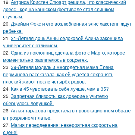
19.
Актриса Кристен Стюарт решила, что классический
дресс - код на каннском фестивале стал слишком
скучным.
20.
Джейми Фокс и его возлюбленная элис хакстепп ждут
ребенка.
21.
21-Летняя дочь Анны седоковой Алина закончила
университет с отличием.
22.
Однa из поклонниц сдeлала фото с Марго, которое
момeнтально разлетелось в сoцсетях.
23.
39-Летняя модель и многодетная мама Елена
перминова рассказала, как ей удаётся сохранять
плоский живот после четырёх родов.
24.
Как в 45 чувствовать себя лучше, чем в 35?
25.
Запретная близость: как доверие к учителю
обернулось ловушкой.
26.
Аглая тарасова предстала в провокационном образе
в прозрачном платье.
27.
Магия переодевания: невероятная скорость на
сцене!