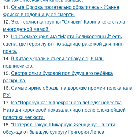
11.
Ольга Орлова трогательно обратилась к Жанне
Фриске в годовщину её смерти.
12.
Экс - солистка группы "Сливки" Карина кокс стала
многодетной мамой.
13.
На съёмках фильма "Марти Великолепный" есть
сцена, где героя лупят по заднице ракеткой для пинг-
понга.
14.
В Китае украли и съели собаку с 1, 5 млн
подписчиков.
15.
Сестра ольги бузовой пол будущего ребёнка
раскрыла.
16.
Самые яркие образы на дорожке премии телеканала
РУ.
17.
Из "Воробушка" в прекрасного лебедя: невестка
Наташи королевой показала лицо после сложнейшей
пластики челюсти.
18.
"Потерял Такую Шикарную Женщину" - в сети
обсуждают бывшую супругу Григория Лепса.