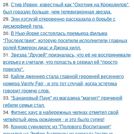
28.
Стив Ирвин, известный как "Охотник на Крокодилов",
был гораздо больше, чем телевизионная звезда.
29.
Энн хэтэуэй откровенно рассказала о борьбе с
дисморфией тела.
30.
В Нью-йорке состоялась премьера фильма
"Последствия", которую посетили исполнители главных
ролей Кэмерон диас и Джона хилл.
31.
Звезда "Друзей" призналась, что её не воспринимали
всерьез и считали, что попасть в сериал ей "просто
повезло".
32.
Кайли дженнер стала главной героиней весеннего
номера Vanity Fair - и это тот случай, когда эстетика
говорит громче слов.
33.
"Банановый Паук" из магазина "магнит" причиной
гибели семьи стал.
34.
Фитнес хаус в набережных челнах отметил свой
четвёртый день рождения - и это было супер!
35.
Коннор суинделлс из "Полового Воспитания"
женился на Эмбер Андерсон из сериала "острые