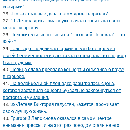
козырьки".
36.
Что за странные дела в этом доме творятся?
37.
11-Летняя дочь Тимати уже начала копить на свою
мечту - квартиру.
38.
Положительные отзывы на "Грозовой Перевал" - это
Фейк?
39.
Галь гадот поделилась архивными фото времён
своей беременности и рассказала о том, как этот период
был трудным.
40.
Певица слава прервала концерт и объявила о паузе
в карьере.
41.
На волейбольной площадке разыгралась сцена,
которая заставила соцсети буквально захлебнуться от
восторга и умиления.
42.
39-Летняя Виктория галустян, кажется, проживает
свою лучшую жизнь.
43.
Григорий Лепс снова оказался в самом центре
внимания прессы, и на этот раз поводом стали не его