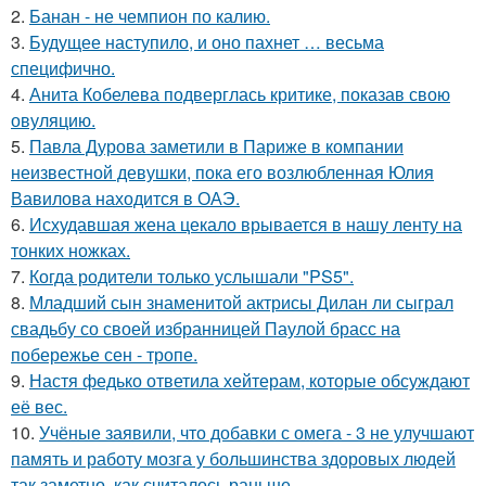
2.
Банан - не чемпион по калию.
3.
Будущее наступило, и оно пахнет … весьма
специфично.
4.
Анита Кобелева подверглась критике, показав свою
овуляцию.
5.
Павла Дурова заметили в Париже в компании
неизвестной девушки, пока его возлюбленная Юлия
Вавилова находится в ОАЭ.
6.
Исхудавшая жена цекало врывается в нашу ленту на
тонких ножках.
7.
Когда родители только услышали "PS5".
8.
Младший сын знаменитой актрисы Дилан ли сыграл
свадьбу со своей избранницей Паулой брасс на
побережье сен - тропе.
9.
Настя федько ответила хейтерам, которые обсуждают
её вес.
10.
Учёные заявили, что добавки с омега - 3 не улучшают
память и работу мозга у большинства здоровых людей
так заметно, как считалось раньше.