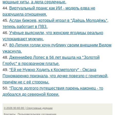
мощные хиты, а дела сердечные.
44.
Виртуальный пранк: как ИИ - модель едва не
разрушила отношения.
45.
Аслан бижоев, который играл в "Даёшь Молодёжь",
теперь работает в ПВЗ.
46.
Учёные выяснили, что женские ягодицы реально
успокаивают мужчин.
47.
80-Летняя голди хоун публику своим внешним Видом
ужаснула.
48.
Дженнифер Лопес в 56 лет вышла на "Золотой
Глобус" в прозрачном платье.
49.
"Ей не Нужно Ходить к Косметологу" - Оксана
Пономаренко признала, что дочке повезло с генетикой,
причём не с её стороны.
50.
"После долгого путешествия парень наконец - то
добрался до северной Кореи.
© 2026 90-60-90 | Спортивные девушки
Контакты
Пользовательское соглашение