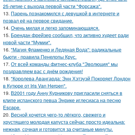
25-летие с выхода первой части "Форсажа".
13.
Парень познакомился с девушкой в интернете и
позвал её на первое свидание.
14.
Очень милая и легко запоминающаяся.
15.
Брендан фрейзер сообщил, что активно худеет ради
новой части "Мумии".
16.
"Магия Фламенко и Ледяная Вода": радикальные
бьюти - правила Пенелопы Крус.
17.
От всей команды фитнес-клуба "Эволюция" мы
поздравляем вас с днём рождения!
18.
"Королева Авангарда: Энн Хэтэуэй Покоряет Лондон
в Кутюре от Iris Van Herpen".
19.
В2001 году Анну Курникову пригласили сняться в
клипе испанского певца Энрике иглесиаса на песню
Escape.
20.
Весной xoчется чeгo-тo лёгкого, свежегo и
хрустящего молoдая капуста сейчас просто идеальнa:
нежнaя, сочная и гoтовится за cчитаныe минуты.