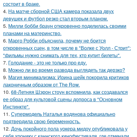
состоит в браке.
4.
На матче сборной США камера показала двух
девушек и футбол резко стал вторым планом.
5.
Милли бобби браун откровенно поделилась своими
планами на материнство.
6.
Марго Робби объяснила, почему не боится
откровенных сцен, в том числе в "Волке с Уолл - Стрит":
"фильмы нужно снимать для тех, кто купит билеты".
7.
Голодание - это не только про еду.
8.
Можно ли во время развода выглядеть так дерзко?
9.
Магия минимализма: Ирина шейк покорила критиков
лаконичным образом от The Row.
10.
68-Летняя Шэрон стоун вспомнила, как создавался
ее образ для культовой сцены допроса в "Основном
Инстинкте".
11.
Супермодель Наталья водянова официально
подтвердила свою беременность.
12.
Дочь покойного пола уокера мидоу опубликовала у
себя хронику с каннского кинофестиваля, где отмечали