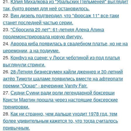
21.
Юлия Михалкова из "Уральских Пельменей" выглядит
так, будто время для неё остановилось.
22.
Вин дизель подтвердил, что "форсаж 11" все-таки
станет последней частью серии.
23.
"Сбросила 20 лет": 61-летняя Алена Апина
продемонстрировала новую фигуру.
24.
Аврора киба появилась в свадебном платье, но не на
церемонии, а на подиуме.
25.
Конфуз на сцене: у Люси чеботиной из-под платья
выглянули стринги.
26.
28-Летняя бизнесвумен кайли дженнер и 30-летний
актёр Тимоти шаламе появились вместе на афтерпати
премии "Оскар" - вечеринке Vanity Fair.
27.
Сидни Суини ради роли легендарной боксерши
Кристи Мартин прошла через настоящие боксерские
тренировки.
28.
Как ни странно, чем дальше уходит 1978 год, тем
более удивительным кажется то, что тогда считалось
привычным.