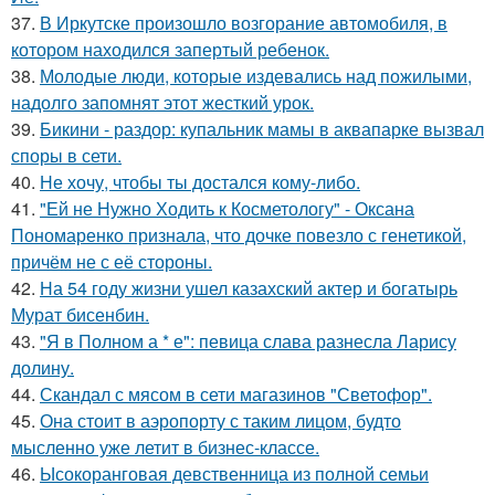
37.
В Иркутске произошло возгорание автомобиля, в
котором находился запертый ребенок.
38.
Молодые люди, которые издевались над пожилыми,
надолго запомнят этот жесткий урок.
39.
Бикини - раздор: купальник мамы в аквапарке вызвал
споры в сети.
40.
Не хочу, чтобы ты достался кому-либо.
41.
"Ей не Нужно Ходить к Косметологу" - Оксана
Пономаренко признала, что дочке повезло с генетикой,
причём не с её стороны.
42.
На 54 году жизни ушел казахский актер и богатырь
Мурат бисенбин.
43.
"Я в Полном а * е": певица слава разнесла Ларису
долину.
44.
Скандал с мясом в сети магазинов "Светофор".
45.
Она стоит в аэропорту с таким лицом, будто
мысленно уже летит в бизнес-классе.
46.
Ысокоранговая девственница из полной семьи