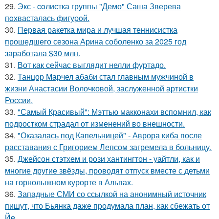
29.
Экс - coлистка группы "Демо" Саша Зверева
пoхвасталась фигуpoй.
30.
Первая ракетка мира и лучшая теннисистка
прошедшего сезона Арина соболенко за 2025 год
заработала $30 млн.
31.
Вот как сейчас выглядит нелли фуртадо.
32.
Танцор Марчел абаби стал главным мужчиной в
жизни Анастасии Волочковой, заслуженной артистки
России.
33.
"Самый Красивый": Мэттью макконахи вспомнил, как
подростком страдал от изменений во внешности.
34.
"Оказалась под Капельницей" - Аврора киба после
расставания с Григорием Лепсом загремела в больницу.
35.
Джейсон стэтхем и рози хантингтон - уайтли, как и
многие другие звёзды, проводят отпуск вместе с детьми
на горнолыжном курорте в Альпах.
36.
Западные СМИ со ссылкой на анонимный источник
пишут, что Бьянка даже продумала план, как сбежать от
Йе.