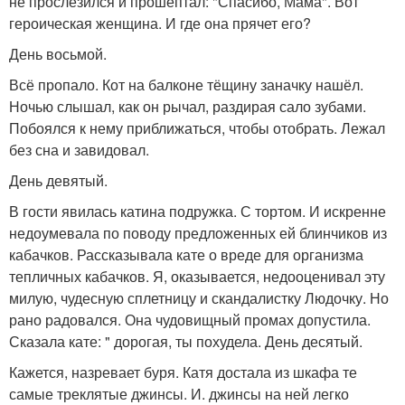
не прослезился и прошептал: "Спасибо, Мама". Вот
героическая женщина. И где она прячет его?
День восьмой.
Всё пропало. Кот на балконе тёщину заначку нашёл.
Ночью слышал, как он рычал, раздирая сало зубами.
Побоялся к нему приближаться, чтобы отобрать. Лежал
без сна и завидовал.
День девятый.
В гости явилась катина подружка. С тортом. И искренне
недоумевала по поводу предложенных ей блинчиков из
кабачков. Рассказывала кате о вреде для организма
тепличных кабачков. Я, оказывается, недооценивал эту
милую, чудесную сплетницу и скандалистку Людочку. Но
рано радовался. Она чудовищный промах допустила.
Сказала кате: " дорогая, ты похудела. День десятый.
Кажется, назревает буря. Катя достала из шкафа те
самые треклятые джинсы. И. джинсы на ней легко