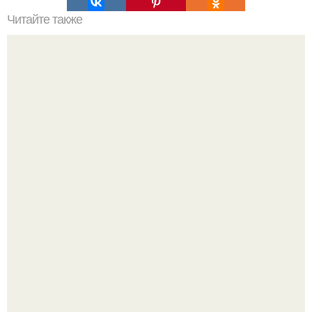
Читайте также
Мы очищаем организм за неделю.
Полина гагарина отдыхает на морском курорте.