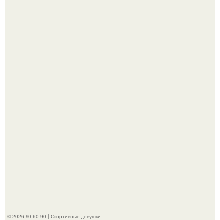
"Я уже год Пытаюсь Просто Выжить": Анна седокова
разрыдалась из-за жесткой травли и проклятий в сети.
Анастасию Волочкову не раз упрекали в
приверженности устаревшим бьюти - процедурам.
© 2026 90-60-90 | Спортивные девушки