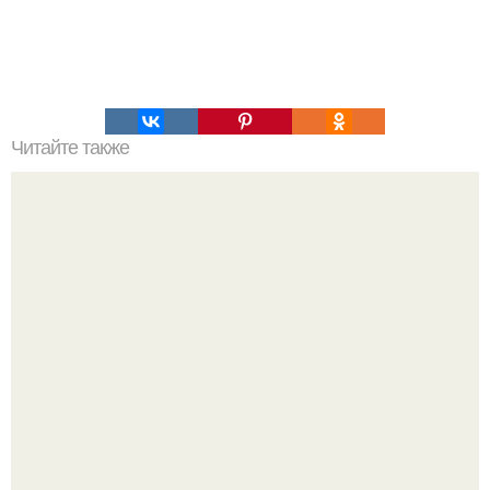
Читайте также
50 лет стрижка короткая. Короткие стрижки 2020 для 50-
летних женщин