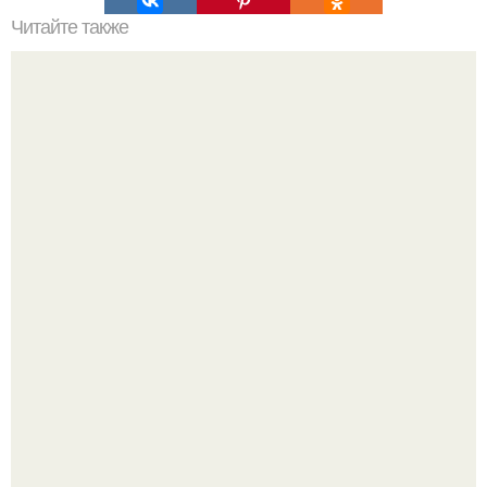
Читайте также
Рецепты протеиновых и жиросжигающих коктейлей?
Певица заявила, что уже давно оставила позади громкие
истории, сосредоточилась на творчестве и не дает