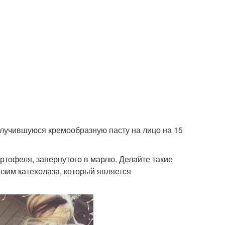
олучившуюся кремообразную пасту на лицо на 15
артофеля, завернутого в марлю. Делайте такие
нзим катехолаза, который является