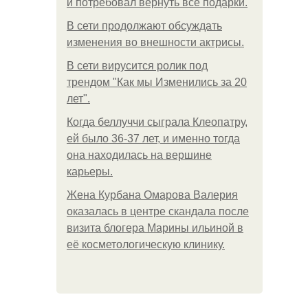
и потребовал вернуть все подарки.
В сети продолжают обсуждать
изменения во внешности актрисы.
В сети вирусится ролик под
трендом "Как мы Изменились за 20
лет".
Когда беллуччи сыграла Клеопатру,
ей было 36-37 лет, и именно тогда
она находилась на вершине
карьеры.
Жена Курбана Омарова Валерия
оказалась в центре скандала после
визита блогера Марины ильиной в
её косметологическую клинику.