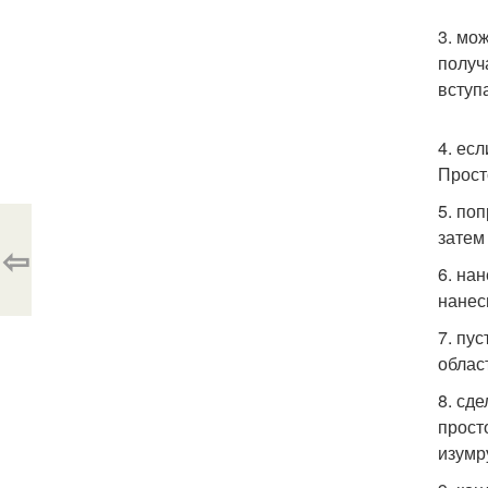
3. мо
получ
вступ
4. ес
Прост
5. по
затем
⇦
6. на
нанес
7. пу
облас
8. сд
прост
изумр