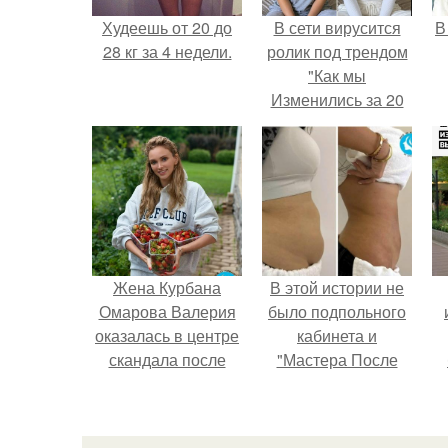
Худеешь от 20 до
В сети вирусится
В
28 кг за 4 недели.
ролик под трендом
"Как мы
Изменились за 20
лет".
Жена Курбана
В этой истории не
Омарова Валерия
было подпольного
оказалась в центре
кабинета и
скандала после
"Мастера После
визита блогера
Двухнедельных
Марины ильиной в
Курсов".
п
её