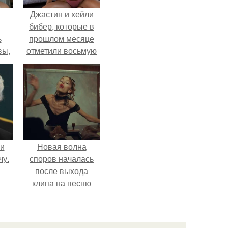
Джастин и хейли
бибер, которые в
ь
прошлом месяце
вы,
отметили восьмую
годовщину
 в
помолвки, показали
х
новые фото с
совместного
отдыха.
 и
Новая волна
чу.
споров началась
после выхода
клипа на песню
Petal.