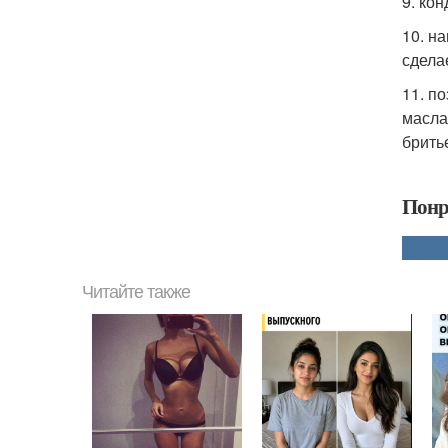
9. ко
10. н
сдела
11. п
масла
брить
Понр
Читайте также