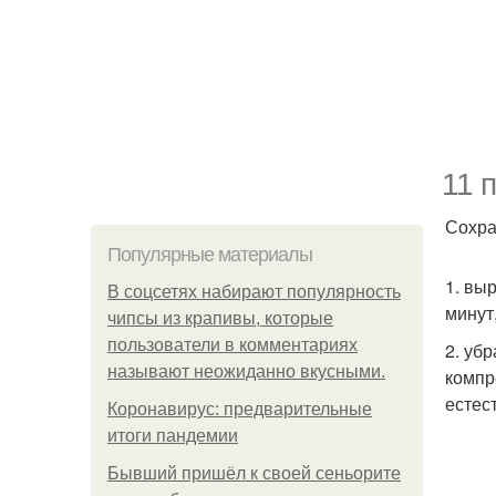
11 
Сохра
Популярные материалы
1. вы
В соцсетях набирают популярность
минут
чипсы из крапивы, которые
пользователи в комментариях
2. уб
называют неожиданно вкусными.
компр
естес
Коронавирус: предварительные
итоги пандемии
Бывший пришёл к своей сеньорите