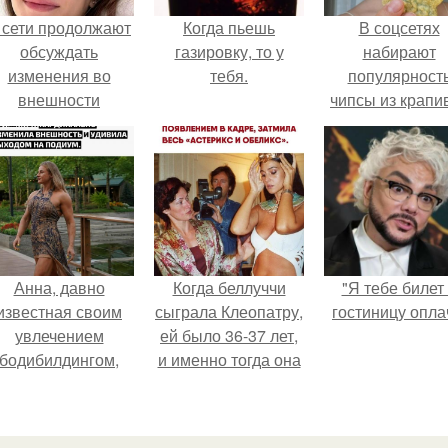
 сети продолжают
Когда пьешь
В соцсетях
обсуждать
газировку, то у
набирают
изменения во
тебя.
популярност
внешности
чипсы из крапи
актрисы.
которые
пользователи
комментария
называют
неожиданно
вкусными.
Анна, давно
Когда беллуччи
"Я тебе билет
известная своим
сыграла Клеопатру,
гостиницу опла
увлечением
ей было 36-37 лет,
бодибилдингом,
и именно тогда она
впервые
находилась на
опробовала себя
вершине карьеры.
в роли модели.