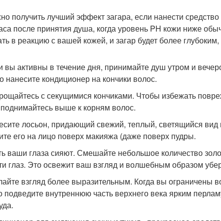
жно получить лучший эффект загара, если нанести средство 
аса после принятия душа, когда уровень PH кожи ниже обыч
ать в реакцию с вашей кожей, и загар будет более глубоким,
ли вы активны в течение дня, принимайте душ утром и вечер
о нанесите кондиционер на кончики волос.
прощайтесь с секущимися кончиками. Чтобы избежать повре
 поднимайтесь выше к корням волос.
несите лосьон, придающий свежий, теплый, светящийся вид
ите его на лицо поверх макияжа (даже поверх пудры.
сть ваши глаза сияют. Смешайте небольшое количество зол
ти глаз. Это освежит ваш взгляд и волшебным образом убер
елайте взгляд более выразительным. Когда вы ограничены в
о подведите внутреннюю часть верхнего века ярким перла
уда.