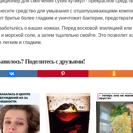
ндиционер для смягчения сухих кутикул - прекрасное средств
анесите средство для умывания с отшелушивающими компо
ет бритье более гладким и уничтожит бактерии, предотвра
озаботьтесь о ваших ножках. Перед восковой эпиляцией или
 и морской соли, а затем тщательно смойте. Это позволит 
е легким и гладким.
авилось? Поделитесь с друзьями!