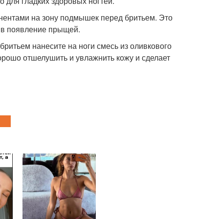
о для гладких здоровых ногтей.
нентами на зону подмышек перед бритьем. Это
тив появление прыщей.
 бритьем нанесите на ноги смесь из оливкового
хорошо отшелушить и увлажнить кожу и сделает