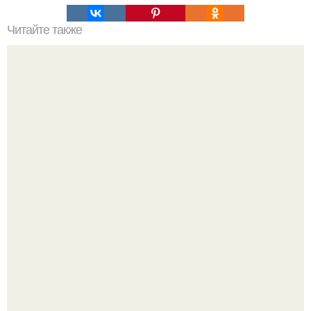
Читайте также
Соблюдай! И всегда будешь красоткой!
Ранняя слава сделала Скарлетт йоханссон одной из
самых узнаваемых актрис голливуда, но за глянцевым