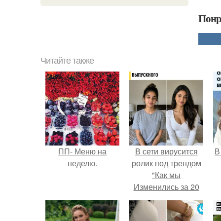
Понр
Читайте также
ПП- Меню на
В сети вирусится
В
неделю.
ролик под трендом
"Как мы
Изменились за 20
лет".