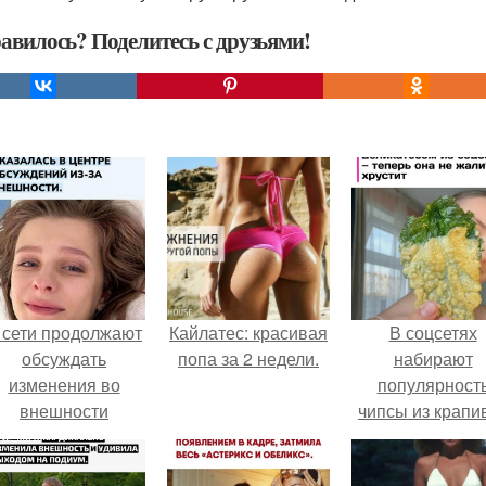
авилось? Поделитесь с друзьями!
 сети продолжают
Кайлатес: красивая
В соцсетях
обсуждать
попа за 2 недели.
набирают
изменения во
популярност
внешности
чипсы из крапи
актрисы.
которые
пользователи