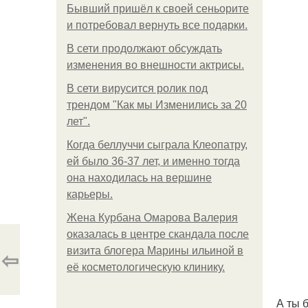
Бывший пришёл к своей сеньорите
и потребовал вернуть все подарки.
В сети продолжают обсуждать
изменения во внешности актрисы.
В сети вирусится ролик под
трендом "Как мы Изменились за 20
лет".
Когда беллуччи сыграла Клеопатру,
ей было 36-37 лет, и именно тогда
она находилась на вершине
карьеры.
Жена Курбана Омарова Валерия
оказалась в центре скандала после
⇦
визита блогера Марины ильиной в
её косметологическую клинику.
А ты 