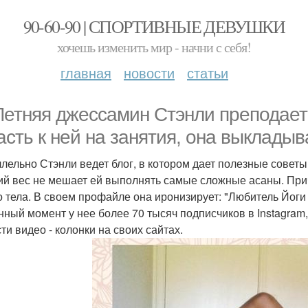
90-60-90 | СПОРТИВНЫЕ ДЕВУШКИ
хочешь изменить мир - начни с себя!
главная
новости
статьи
Летняя джессамин Стэнли преподает й
асть к ней на занятия, она выкладыв
лельно Стэнли ведет блог, в котором дает полезные советы 
й вес не мешает ей выполнять самые сложные асаны. Прич
о тела. В своем профайле она иронизирует: "Любитель Йоги
нный момент у нее более 70 тысяч подписчиков в Instagram
ти видео - колонки на своих сайтах.