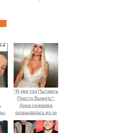
"Я уже год Пытаюсь
Просто Выжить":
ь
Анна седокова
вы,
разрыдалась из-за
жесткой травли и
 в
проклятий в сети.