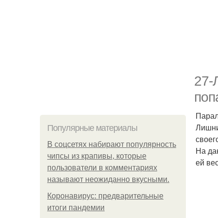
27-
поп
Парал
Лишни
Популярные материалы
своег
В соцсетях набирают популярность
На да
чипсы из крапивы, которые
ей вес
пользователи в комментариях
называют неожиданно вкусными.
Коронавирус: предварительные
итоги пандемии