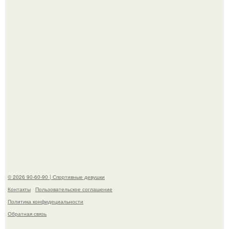
ассоциировалась последние годы.
К началу 1980-х Кристи бринкли стала лицом
американского моделинга и главным воплощением
естественной привлекательности.
© 2026 90-60-90 | Спортивные девушки
Контакты
Пользовательское соглашение
Политика конфидециальности
Обратная связь