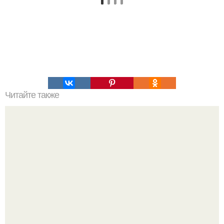
Читайте также
Вязание для женщин спицами с описанием. Вязание
спицами для женщин: модные модели 2022 года с
описанием