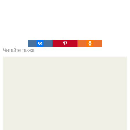
Читайте также
Тренировку груди вовсе не обязательно начинать с жима
лежа.