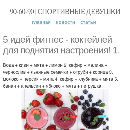
90-60-90 | СПОРТИВНЫЕ ДЕВУШКИ
главная
новости
статьи
5 идей фитнес - коктейлей
для поднятия настроения! 1.
Вода + киви + мята + лимон 2. кефир + малина +
чернослив + льняные семечки + отруби + корица 3.
молоко + персик + мята 4. кефир + клубника + мята 5.
банан + апельсин + яблоко + мята + петрушка