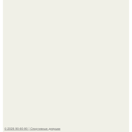
К началу 1980-х Кристи бринкли стала лицом
американского моделинга и главным воплощением
естественной привлекательности.
Горяча - Маргарет куолли на съёмках нового клипа
House Tour - актриса не только появилась в кадре, но и
выступила в роли сорежиссёра проекта.
© 2026 90-60-90 | Спортивные девушки