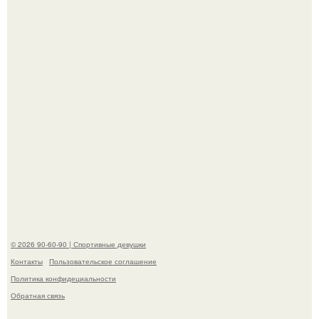
скандала после визита блогера Марины ильиной в её
косметологическую клинику.
Анастасию Волочкову не раз упрекали в
приверженности устаревшим бьюти - процедурам.
© 2026 90-60-90 | Спортивные девушки
Контакты
Пользовательское соглашение
Политика конфидециальности
Обратная связь