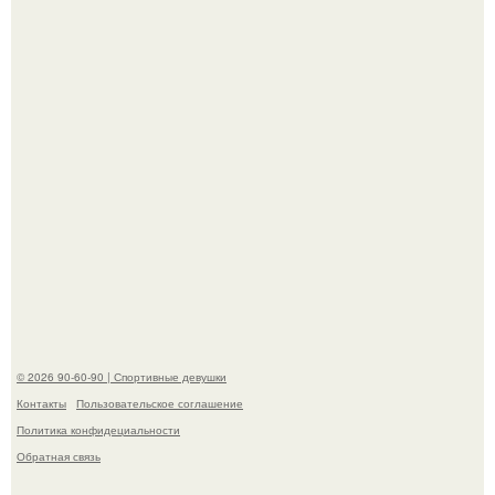
Сергей Лазарев купил квартиру в Майами за 1 миллион
долларов.
В этой истории не было подпольного кабинета и
"Мастера После Двухнедельных Курсов".
© 2026 90-60-90 | Спортивные девушки
Контакты
Пользовательское соглашение
Политика конфидециальности
Обратная связь