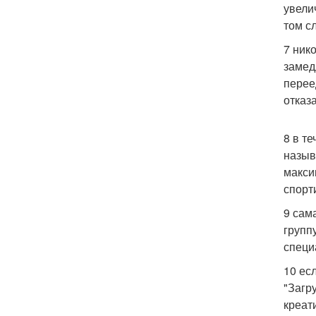
увели
том с
7 ник
замед
перее
отказ
8 в т
назыв
макси
спорт
9 сам
групп
специ
10 ес
"Загр
креат