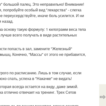
" большой палец. Это неправильно! Внимание!
, попробуйте особый вид "лекарства" - слегка
не переусердствуйте, иначе боль усилится. И ни
я назад.
за основу такую формулу: 1 килограмм веса тела
 лучше всего получать в виде растительных
ости попасть в зал, замените "Железный"
 мышц. Конечно, "Массы" от этого не прибавится,
трого по расписанию. Лишь в том случае, если
охо спать, успеха в "Накачке" не видать!
торая всегда остается на виду, даже зимой.
на отлично отвечает на тренинг. Трех Сетов
⇨
с которым, по вашим расчетам, можно осилить