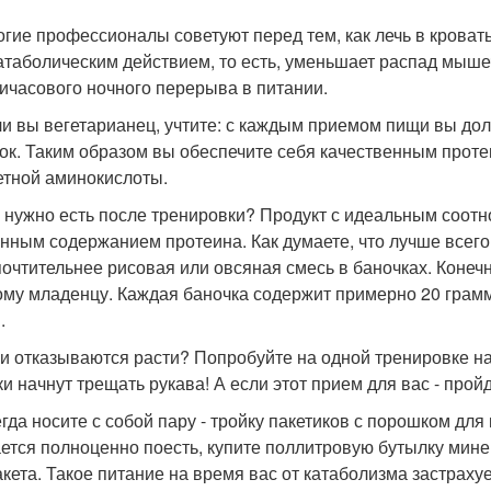
огие профессионалы советуют перед тем, как лечь в кроват
атаболическим действием, то есть, уменьшает распад мыше
ичасового ночного перерыва в питании.
ли вы вегетарианец, учтите: с каждым приемом пищи вы до
ок. Таким образом вы обеспечите себя качественным протеи
етной аминокислоты.
о нужно есть после тренировки? Продукт с идеальным соот
нным содержанием протеина. Как думаете, что лучше всего 
очтительнее рисовая или овсяная смесь в баночках. Конечно
ому младенцу. Каждая баночка содержит примерно 20 грамм
.
ки отказываются расти? Попробуйте на одной тренировке на
ки начнут трещать рукава! А если этот прием для вас - прой
егда носите с собой пару - тройку пакетиков с порошком для
ается полноценно поесть, купите поллитровую бутылку минер
акета. Такое питание на время вас от катаболизма застрахуе