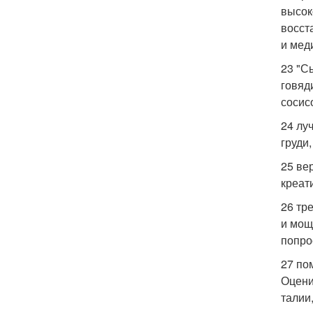
высок
восст
и мед
23 "С
говяд
сосис
24 лу
груди
25 ве
креат
26 тр
и мощ
попро
27 по
Оцени
талии