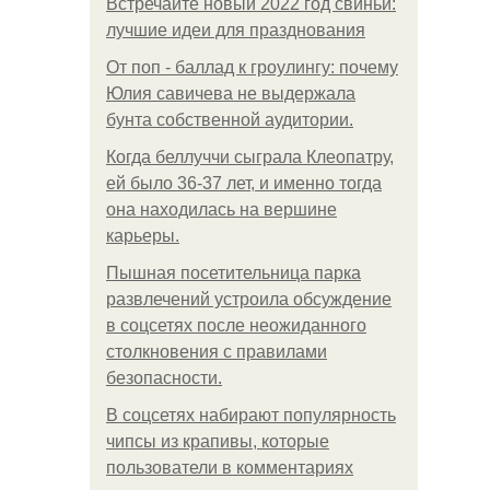
Встречайте новый 2022 год свиньи:
лучшие идеи для празднования
От поп - баллад к гроулингу: почему
Юлия савичева не выдержала
бунта собственной аудитории.
Когда беллуччи сыграла Клеопатру,
ей было 36-37 лет, и именно тогда
она находилась на вершине
карьеры.
Пышная посетительница парка
развлечений устроила обсуждение
в соцсетях после неожиданного
столкновения с правилами
безопасности.
В соцсетях набирают популярность
чипсы из крапивы, которые
пользователи в комментариях