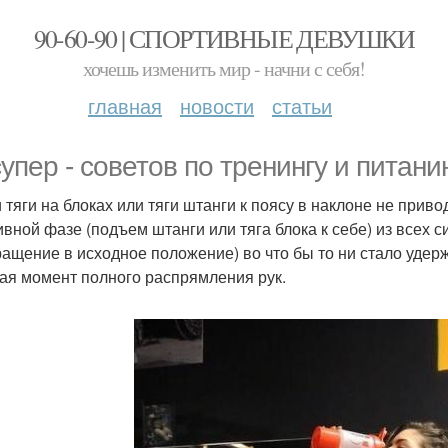
90-60-90 | СПОРТИВНЫЕ ДЕВУШКИ
хочешь изменить мир - начни с себя!
главная
новости
статьи
супер - советов по тренингу и питани
и тяги на блоках или тяги штанги к поясу в наклоне не приво
ивной фазе (подъем штанги или тяга блока к себе) из всех с
ращение в исходное положение) во что бы то ни стало удер
ая момент полного распрямления рук.