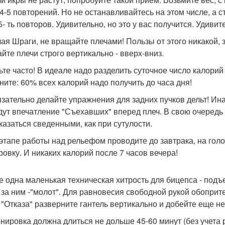
 4-5 повторений. Но не останавливайтесь на этом числе, а ст
5- ть повторов. Удивительно, но это у вас получится. Удивит
лая Шраги, не вращайте плечами! Пользы от этого никакой,
айте плечи строго вертикально - вверх-вниз.
ьте часто! В идеале надо разделить суточное число калори
ните: 60% всех калорий надо получить до часа дня!
язательно делайте упражнения для задних пучков дельт! Ин
дут впечатление "Съехавших" вперед плеч. В свою очередь э
 казаться сведенными, как при сутулости.
 этапе работы над рельефом проводите до завтрака, на гол
ровку. И никаких калорий после 7 часов вечера!
е одна маленькая техническая хитрость для бицепса - подъе
 за ним -"молот". Для равновесия свободной рукой обоприт
 "Отказа" разверните гантель вертикально и добейте еще нес
енировка должна длиться не дольше 45-60 минут (без учета