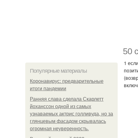
50 
1 есл
позит
Популярные материалы
(возв
Коронавирус: предварительные
включ
итоги пандемии
Ранняя слава сделала Скарлетт
йоханссон одной из самых
узнаваемых актрис голливуда, но за
глянцевым фасадом скрывалась
огромная неуверенность.