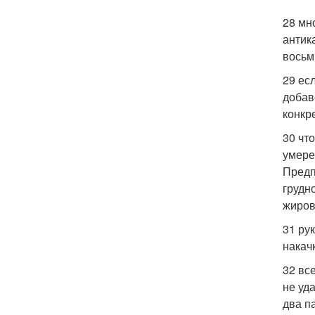
28 мн
антик
восьм
29 ес
добав
конкр
30 чт
умере
Предп
грудн
жиров
31 ру
накач
32 вс
не уд
два п