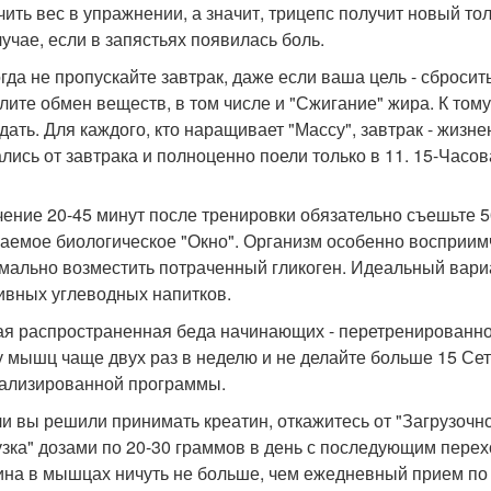
чить вес в упражнении, а значит, трицепс получит новый тол
лучае, если в запястьях появилась боль.
огда не пропускайте завтрак, даже если ваша цель - сбросит
лите обмен веществ, в том числе и "Сжигание" жира. К тому
дать. Для каждого, кто наращивает "Массу", завтрак - жизн
ались от завтрака и полноценно поели только в 11. 15-Часов
ечение 20-45 минут после тренировки обязательно съешьте 5
аемое биологическое "Окно". Организм особенно восприимч
мально возместить потраченный гликоген. Идеальный вариа
ивных углеводных напитков.
ая распространенная беда начинающих - перетренированнос
у мышц чаще двух раз в неделю и не делайте больше 15 Се
ализированной программы.
ли вы решили принимать креатин, откажитесь от "Загрузоч
узка" дозами по 20-30 граммов в день с последующим пере
ина в мышцах ничуть не больше, чем ежедневный прием по 