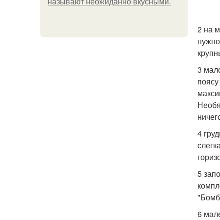
называют неожиданно вкусными.
2 на 
нужно
крупны
3 мал
поясу
макси
Необя
ничег
4 гру
слегк
гориз
5 зап
компл
"Бомб
6 мал