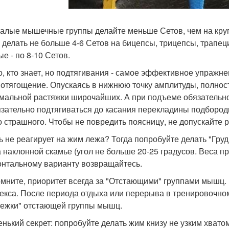
малые мышечные группы делайте меньше Сетов, чем на круп
 делать не больше 4-6 Сетов на бицепсы, трицепсы, трапеци
е - по 8-10 Сетов.
о, кто знает, но подтягивания - самое эффективное упражне
 отягощение. Опускаясь в нижнюю точку амплитуды, полнос
мальной растяжки широчайших. А при подъеме обязательно
зательно подтягиваться до касания перекладины подбородко
о страшного. Чтобы не повредить поясницу, не допускайте 
дь не реагирует на жим лежа? Тогда попробуйте делать "Гру
а наклонной скамье (угол не больше 20-25 градусов. Веса п
онтальному варианту возвращайтесь.
омните, приоритет всегда за "Отстающими" группами мышц. 
екса. После периода отдыха или перерыва в тренировочном
ежки" отстающей группы мышц.
енький секрет: попробуйте делать жим книзу не узким хватом