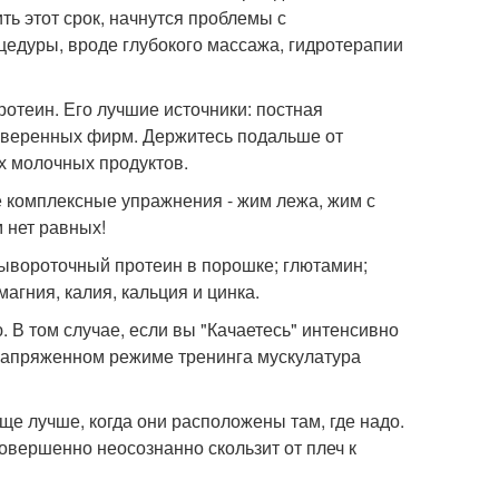
ть этот срок, начнутся проблемы с
едуры, вроде глубокого массажа, гидротерапии
отеин. Его лучшие источники: постная
роверенных фирм. Держитесь подальше от
х молочных продуктов.
е комплексные упражнения - жим лежа, жим с
м нет равных!
сывороточный протеин в порошке; глютамин;
агния, калия, кальция и цинка.
. В том случае, если вы "Качаетесь" интенсивно
е напряженном режиме тренинга мускулатура
еще лучше, когда они расположены там, где надо.
совершенно неосознанно скользит от плеч к