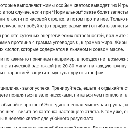
которые выполняют жимы особым хватом: выводят "из Игры
о в том случае, если при "Нормальном" хвате болят запястья
ните кисти по часовой стрелке, а потом против нее. Только 
м случае не пробуйте (в порядке разминки) отгибать запясть
и расчете суточных энергетических потребностей, возьмите 
рамма протеина 4 грамма углеводов 0, 6 грамма жира. Жиры
х кислот, которые содержатся в льняном и соевом масле.
ли по каким-то причинам (например, в поездке) нет возможн
нг статической растяжкой (по 20-30 минут на каждую группу
вы с гарантией защитите мускулатуру от атрофии.
сциплина - залог успеха. Тренируйтесь, ешьте и отдыхайте с
дете появляться в зале наскоками, питаться чем попало и пл
 забывайте про шею! Это единственная мышечная группа, ко
я шея - визитная карточка настоящего атлета. К тому же, о
ы в неделю хватит для убойного результата.
ли икры не растут, попробуйте такой прием. Возьмите вес, 