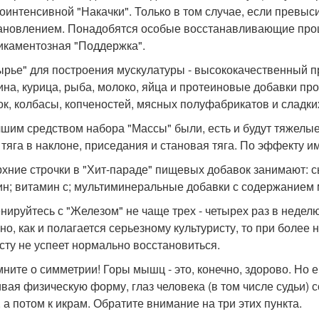
оинтенсивной "Накачки". Только в том случае, если превыси
ановлением. Понадобятся особые восстанавливающие проц
икаментозная "Поддержка".
ырье" для построения мускулатуры - высококачественный пр
ина, курица, рыба, молоко, яйца и протеиновые добавки п
ок, колбасы, копченостей, мясных полуфабрикатов и сладки
чшим средством набора "Массы" были, есть и будут тяжелы
, тяга в наклоне, приседания и становая тяга. По эффекту и
рхние строчки в "Хит-параде" пищевых добавок занимают: 
ин; витамин с; мультиминеральные добавки с содержанием м
енируйтесь с "Железом" не чаще трех - четырех раз в неделю
но, как и полагается серьезному культуристу, то при боле
сту не успеет нормально восстановиться.
мните о симметрии! Горы мышц - это, конечно, здорово. Но 
вая физическую форму, глаз человека (в том числе судьи) 
, а потом к икрам. Обратите внимание на три этих пункта.