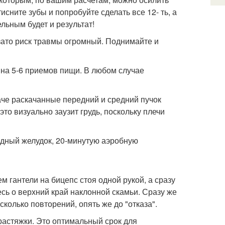
исните зубы и попробуйте сделать все 12- ть, а
ельным будет и результат!
 зато риск травмы огромный. Поднимайте и
й на 5-6 приемов пищи. В любом случае
аче раскачанные передний и средний пучок
то визуально заузит грудь, поскольку плечи
одный желудок, 20-минутую аэробную
м гантели на бицепс стоя одной рукой, а сразу
есь о верхний край наклонной скамьи. Сразу же
колько повторений, опять же до "отказа".
 растяжки. Это оптимальный срок для