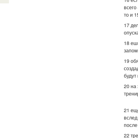
всего
то и 1
17 де
опуск
18 еш
запом
19 об
созда
будут
20 на
трени
21 ещ
вслед
после
22 тр