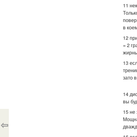
11 не
Тольк
повер
в кое
12 пр
= 2 г
жирны
13 ес
трени
зато 
14 ди
вы бу
15 не
Мощна
⇦
дважд
16 ес