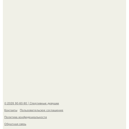
якобы на 46% ниже.
В стране зафиксировали аномальный психологический
сдвиг: переоценка ценностей и жесткая депрессия
теперь настигают парней на 10 лет раньше.
© 2026 90-60-90 | Спортивные девушки
Контакты
Пользовательское соглашение
Политика конфидециальности
Обратная связь