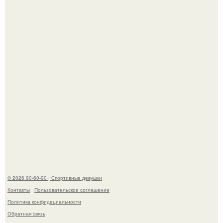
отец, школьный учитель физкультуры и поклонник этой
игры, записал дочь в секцию.
"Лучше бы и Дальше Продолжала их Прятать": в сети
обсудили внешность сыновей Шерон стоун.
© 2026 90-60-90 | Спортивные девушки
Контакты
Пользовательское соглашение
Политика конфидециальности
Обратная связь