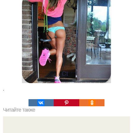
.
Читайте также