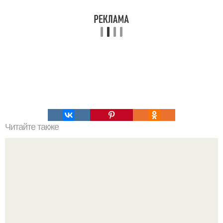
Читайте также
Курица с брокколи и морковью, тушеная в сливках.