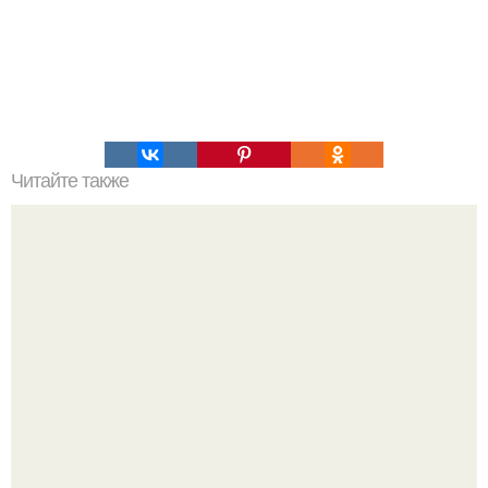
Читайте также
Мороженое из банана и какао: сладкая радость для
фигуры.