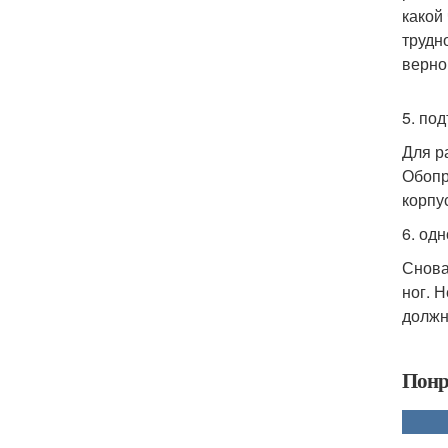
какой
трудн
верно
5. по
Для р
Обопр
корпу
6. од
Снова
ног. 
должн
Понр