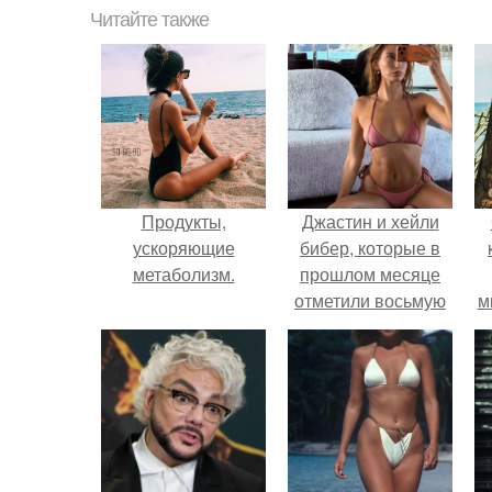
Читайте также
Продукты,
Джастин и хейли
ускоряющие
бибер, которые в
метаболизм.
прошлом месяце
отметили восьмую
м
годовщину
помолвки, показали
новые фото с
совместного
отдыха.