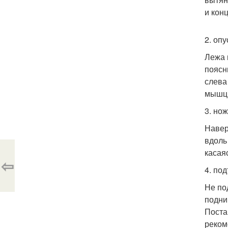
и кон
2. опу
Лежа 
поясн
слева
мышцы
3. но
Навер
вдоль
касая
⇦
4. по
Не по
подни
Поста
реком