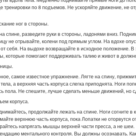
це тренировки по 8 подъемов. Не ускоряйте движение, не о
скание ног в стороны.
на спине, разведите руки в стороны, ладонями вниз. Подним
ицу не отрывайте, колени под прямым углом. На вдохе опу
 от себя. На выдохе возвращайте в исходное положение. В
, которые помогают поддерживать талию и живот в должн
жницы.
ное, самое известное упражнение. Лягте на спину, прижмит
 тела, а верхняя часть корпуса слегка приподнята. Ноги п
сь пола. Не спешите, лучше сделать меньше движений, но с
дъем корпуса.
днимайтесь, продолжайте лежать на спине. Ноги согните в 
майте верхнюю часть корпуса, пока Лопатки не оторвутся от
райтесь напрягать мышцы верхней части пресса, а не шеи.
ендацию ментального контроля. Вы должны осознавать. К