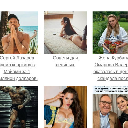
Сергей Лазарев
Советы для
Жена Курбан
купил квартиру в
ленивых.
Омарова Вале
Майами за 1
оказалась в цен
иллион долларов.
скандала пос
визита блогер
Марины ильино
её
косметологичес
клинику.