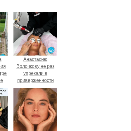
а
Анастасию
рия
Волочкову не раз
тре
упрекали в
ле
приверженности
а
устаревшим бьюти -
й в
процедурам.
кую