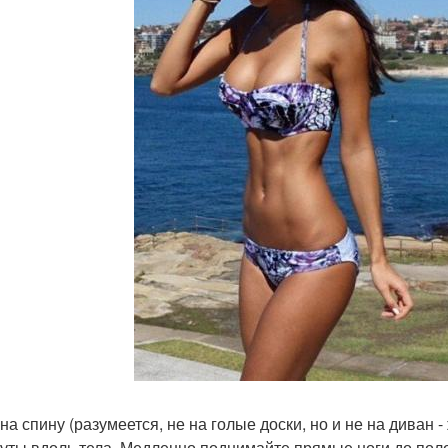
 на спину (разумеется, не на голые доски, но и не на диван 
уты вдоль тела. Медленно поднимайте прямые ноги до поло