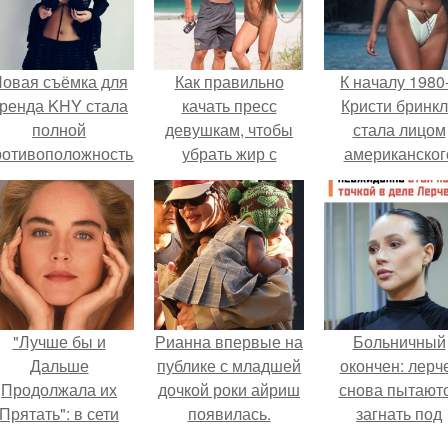
овая съёмка для
Как правильно
К началу 1980
ренда KHY стала
качать пресс
Кристи бринк
полной
девушкам, чтобы
стала лицом
ротивоположностью
убрать жир с
американског
бразу, с которым
живота. Как
моделинга и
кайли
правильно качать
главным
ассоциировалась
пресс, чтобы убрать
воплощение
последние годы.
живот.
естественно
привлекательно
"Лучше бы и
Рианна впервые на
Больничный
Дальше
публике с младшей
окончен: лерч
Продолжала их
дочкой роки айриш
снова пытают
Прятать": в сети
появилась.
загнать под
обсудили
домашний арест