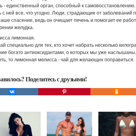
ь - единственный орган, способный к самовосстановлению. 
ь с ней все, что угодно. Люди, страдающие от заболеваний п
 ваше спасение, ведь он очищает печень и помогает ее работ
рении желудка.
лисса лимонная.
чай специально для тех, кто хочет набрать несколько килогр
ние богато антиоксидантами, о которых мы уже наслышаны.
еть, то лимонная мелисса - чай для желающих поправиться.
авилось? Поделитесь с друзьями!