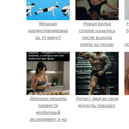
Мощная
Новая волна
Н
кардиотренировка
споров началась
б
за 10 минут!
после выхода
клипа на песню
п
Petal.
о
Девушка решила
Артист джиган свои
провести
мускулы показал.
необычный
эксперимент и на
протяжении 30