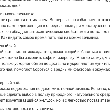
ческих дней.
й из можжевельника.
 не сравнится с этим чаем! Во-первых, он избавляет от ток
нно важно для женщин в определенные дни менструального
ок - он обладает антисептическими свойствами и не только
. Как видите, самое время пить чай из можжевельника.
еный чай.
й источник антиоксидантов, помогающий избавиться от лиш
ым стоило бы заменить кофе и газировку. Многие скажут, чт
е только ускоряет обмен веществ, но и укрепляет иммуните
ого чая, помогают бороться с вредными факторами окружа
бирный чай.
еские недомогания не дают жить полной жизнью. Конечно,
чше сделать выбор в пользу природного, натурального сред
оит взбунтовавшийся желудок, но и с легкостью поставит вас
есь чертополоха и одуванчика.