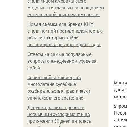
стала лицом американского
моделинга и главным воплощением
естественной привлекательности.
Новая съёмка для бренда KHY
стала полной противоположностью
образу, с которым кайли
ассоциировалась последние годы.
Ответы на самые популярные
вопросы о ежедневном уходе за
собой
Кевин спейси заявил, что
Многи
многолетние судебные
дней 
разбирательства практически
мятны
уничтожили его состояние.
2. ро
Девушка решила провести
Нервн
необычный эксперимент и на
антид
протяжении 30 дней питалась
можно