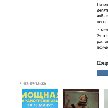
Печен
делат
чай -
несва
7. ме
Этот 
расте
похуд
Понр
Читайте также