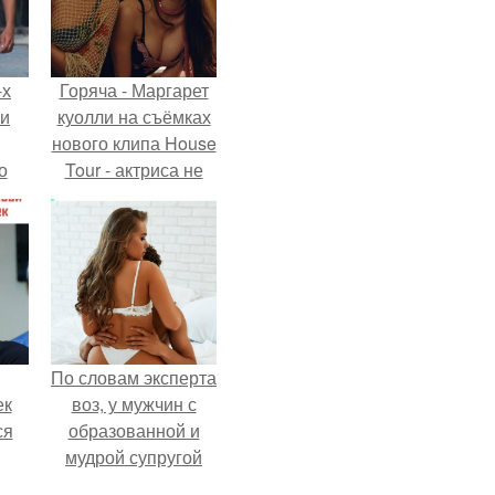
-х
Горяча - Маргарет
ли
куолли на съёмках
нового клипа House
о
Tour - актриса не
только появилась в
кадре, но и
м
выступила в роли
й
сорежиссёра
сти.
проекта.
По словам эксперта
ек
воз, у мужчин с
ся
образованной и
мудрой супругой
 из-
вероятность