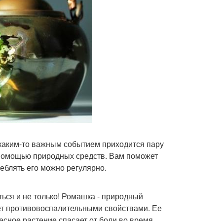
 каким-то важным событием приходится пару
 помощью природных средств. Вам поможет
еблять его можно регулярно.
ься и не только! Ромашка - природный
ет противовоспалительными свойствами. Ее
есное растение спасает от боли во время