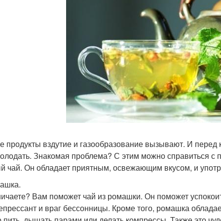
е продукты вздутие и газообразование вызывают. И перед
голодать. Знакомая проблема? С этим можно справиться с
й чай. Он обладает приятным, освежающим вкусом, и употр
машка.
ичаете? Вам поможет чай из ромашки. Он поможет успокоит
епрессант и враг бессонницы. Кроме того, ромашка облада
 пить, дышать парами или делать компрессы. Также это чуд