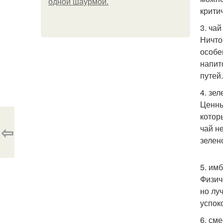
одной шаурмой.
крити
3. ча
Ничто
особе
напит
путей
4. зел
Ценны
котор
⇦
чай н
зелен
5. им
Физич
но лу
успок
6. см