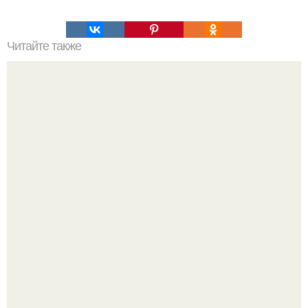
Читайте также
Упражнения для каменного пресса и здоровья спины.
Ранняя слава сделала Скарлетт йоханссон одной из