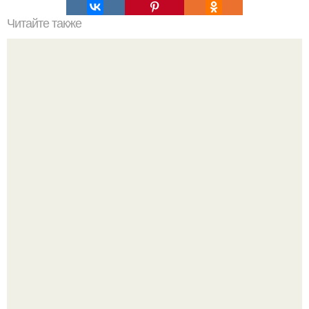
Читайте также
Белок. Белок - это фундамент организма.
Мне 33. Работаю, люблю активные выходные,
спонтанные поездки и вечера в хорошей компании.