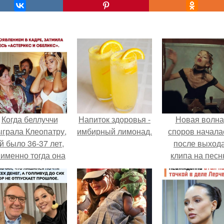
Когда беллуччи
Напиток здоровья -
Новая волна
ыграла Клеопатру,
имбирный лимонад.
споров начала
й было 36-37 лет,
после выход
 именно тогда она
клипа на пес
находилась на
Petal.
ершине карьеры.