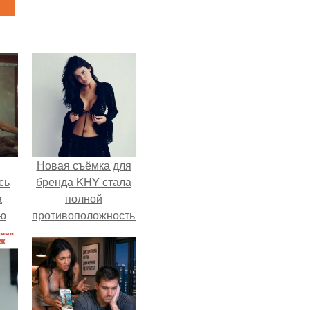
Новая съёмка для
сь
бренда KHY стала
а
полной
ню
противоположностью
образу, с которым
кайли
ассоциировалась
последние годы.