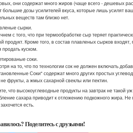
рвых, они содержат много жиров (чаще всего - дешевых рас
т большие дозы усилителей вкуса, которые лишь усилят ваш 
ельных веществ там близко нет.
авленые сырки.
чнем с того, что при термообработке сыр теряет практичес
й продукт. Кроме того, в состав плавленых сырков входят, п
я продать куском.
кетированые соки.
отря на то, что по технологии сок не должен включать доба
тановленные Соки" содержат много других простых углеводов
 не фрукты, а жмых сахарной свеклы или пектин.
те, что высокоуглеводные продукты на завтрак не такой у
бление сахара приводит к отложению подкожного жира. Не г
захочется есть.
авилось? Поделитесь с друзьями!