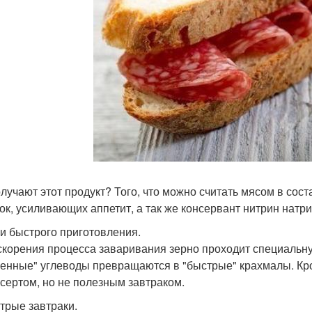
олучают этот продукт? Того, что можно считать мясом в сос
ок, усиливающих аппетит, а так же консервант нитрин натр
ши быстрого приготовления.
скорения процесса заваривания зерно проходит специальную
енные" углеводы превращаются в "быстрые" крахмалы. Кром
есертом, но не полезным завтраком.
стрые завтраки.