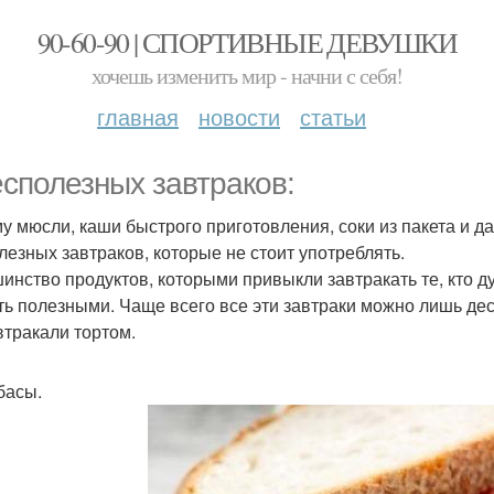
90-60-90 | СПОРТИВНЫЕ ДЕВУШКИ
хочешь изменить мир - начни с себя!
главная
новости
статьи
есполезных завтраков:
у мюсли, каши быстрого приготовления, соки из пакета и 
лезных завтраков, которые не стоит употреблять.
инство продуктов, которыми привыкли завтракать те, кто д
ть полезными. Чаще всего все эти завтраки можно лишь дес
втракали тортом.
басы.