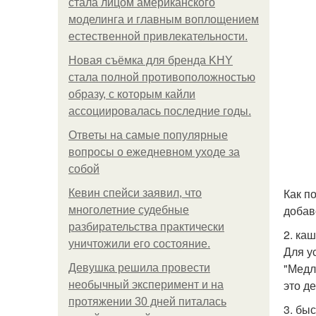
стала лицом американского
моделинга и главным воплощением
естественной привлекательности.
Новая съёмка для бренда KHY
стала полной противоположностью
образу, с которым кайли
ассоциировалась последние годы.
Ответы на самые популярные
вопросы о ежедневном уходе за
собой
Как п
Кевин спейси заявил, что
добав
многолетние судебные
разбирательства практически
2. ка
уничтожили его состояние.
Для у
"Медл
Девушка решила провести
это д
необычный эксперимент и на
протяжении 30 дней питалась
3. бы