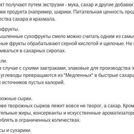
кт получают путем экструзии - мука, сахар и другие добав
чки продукта (например, шарики. Питательная ценность про
ества сахара и крахмала.
хофрукты.
шленные сухофрукты смело можно считать одним из самых 
ные фрукты обрабатывают серной кислотой и щелочью. Не го
иваться в сахарных сиропах.
сли.
 в случае с сухими завтраками, злаковые для производства 
, углеводы превращаются из "Медленных" в быстрые сахара. 
х источников пустых калорий.
орожные сырки.
ове творожных сырков лежит вовсе не творог, а сахар. Кром
тельные жиры, консерванты и искусственные ароматизаторы.
еблять в ограниченных количествах.
сы и сухарики.