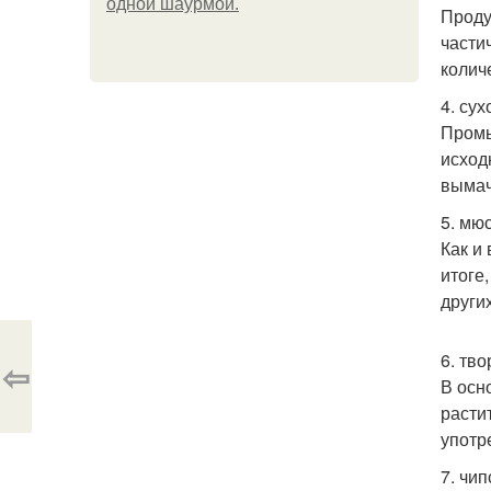
одной шаурмой.
Проду
части
колич
4. су
Промы
исход
вымач
5. мю
Как и
итоге
други
6. тв
⇦
В осн
расти
употр
7. чип