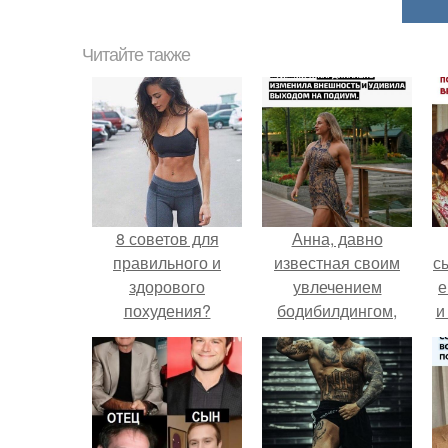
Читайте также
8 советов для
Анна, давно
правильного и
известная своим
с
здорового
увлечением
е
похудения?
бодибилдингом,
и
впервые
попробовала себя
в
в роли модели.