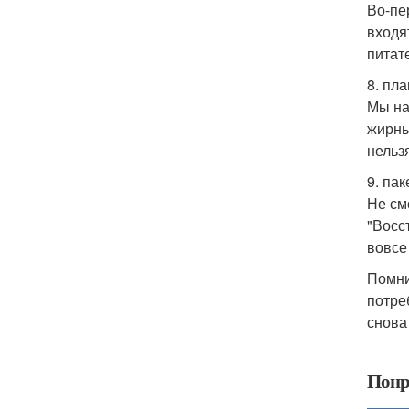
Во-пе
входя
питат
8. пл
Мы на
жирны
нельз
9. па
Не см
"Восс
вовсе
Помни
потре
снова 
Понр