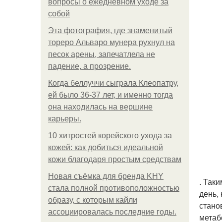
вопросы о ежедневном уходе за
собой
Эта фотография, где знаменитый
тореро Альваро мунера рухнул на
песок арены, запечатлела не
падение, а прозрение.
Когда беллуччи сыграла Клеопатру,
ей было 36-37 лет, и именно тогда
она находилась на вершине
карьеры.
10 хитростей корейского ухода за
кожей: как добиться идеальной
кожи благодаря простым средствам
Новая съёмка для бренда KHY
. Так
стала полной противоположностью
день,
образу, с которым кайли
стано
ассоциировалась последние годы.
метаб