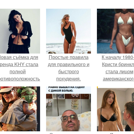
овая съёмка для
Простые правила
К началу 1980
ренда KHY стала
для правильного и
Кристи бринк
полной
быстрого
стала лицом
ротивоположностью
похудения.
американског
бразу, с которым
моделинга и
кайли
главным
ассоциировалась
воплощение
последние годы.
естественно
привлекательно