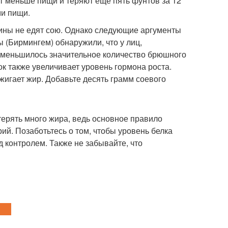
ят меньше пищи и теряют еще пять фунтов за 12
ми пищи.
чины не едят сою. Однако следующие аргументы
ы (Бирмингем) обнаружили, что у лиц,
, уменьшилось значительное количество брюшного
ок также увеличивает уровень гормона роста.
жигает жир. Добавьте десять грамм соевого
отерять много жира, ведь основное правило
ий. Позаботьтесь о том, чтобы уровень белка
 контролем. Также не забывайте, что