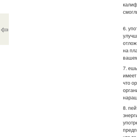
калиф
смогл
⇦
6. уп
улучш
отлож
на пл
вашем
7. еш
имеет
что о
орган
наращ
8. пе
энерг
употр
предп