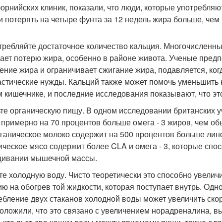
орнийских клиник, показали, что люди, которые употребляю
и потерять на четыре фунта за 12 недель жира больше, чем т
отребляйте достаточное количество кальция. Многочисленн
ает потерю жира, особенно в районе живота. Ученые предп
ение жира и ограничивает сжигание жира, подавляется, ког
астические нужды. Кальций также может помочь уменьшить 
 кишечнике, и последние исследования показывают, что эт
ьте органическую пищу. В одном исследовании британских у
 примерно на 70 процентов больше омега - 3 жиров, чем об
рганическое молоко содержит на 500 процентов больше лин
ическое мясо содержит более CLA и омега - 3, которые спо
ивании мышечной массы.
йте холодную воду. Чисто теоретически это способно увелич
ию на обогрев той жидкости, которая поступает внутрь. Одн
ебление двух стаканов холодной воды может увеличить ско
оложили, что это связано с увеличением норадреналина, в