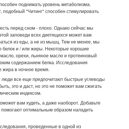
способен поднимать уровень метаболизма.
т, подобный "Читинг" способен стимулировать
 есть перед сном - плохо. Однако сейчас мы
 этой заповеди всех диетящихся может вам
аться из еды, а не из мышц. Тем не менее, мы
о белок и / или жиры. Некоторые хорошие
е масло, орехи, льняное масло и протеиновый
ысоким содержанием белка. Исследования
е жира в ночное время.
е люди все еще предпочитают быстрые углеводы
ыть, это и даст, но это не поможет вам сжигать
мическим индексом.
поможет вам худеть, а даже наоборот. Добавьте
же помогают оптимальным образом наладить
сследования, проведенные в одной из