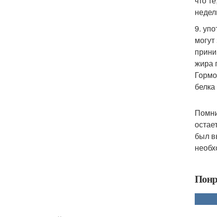
что т
недел
9. уп
могут
прини
жира 
Гормо
белка
Помни
остае
был в
необх
Понр