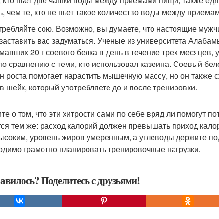
е, кто пьет две чашки воды между приемами пищи, также ед
ь, чем те, кто не пьет такое количество воды между приема
отребляйте сою. Возможно, вы думаете, что настоящие муж
 заставить вас задуматься. Ученые из университета Алабам
мавших 20 г соевого белка в день в течение трех месяцев
по сравнению с теми, кто использовал казеина. Соевый бел
н роста помогает нарастить мышечную массу, но он также с
 в шейк, который употребляете до и после тренировки.
те о том, что эти хитрости сами по себе вряд ли помогут п
тся тем же: расход калорий должен превышать приход калор
ысоким, уровень жиров умеренным, а углеводы держите под
одимо грамотно планировать тренировочные нагрузки.
авилось? Поделитесь с друзьями!