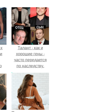
-х
Талант - как и
ли
хорошие гены -
часто передается
о
по наследству.
м
й
сти.