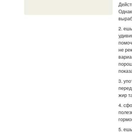
Дейст
Однак
выраб
2. еш
удиви
помоч
не ре
вариа
порош
показ
3. уп
перед
жир т
4. сф
полез
гормо
5. еш