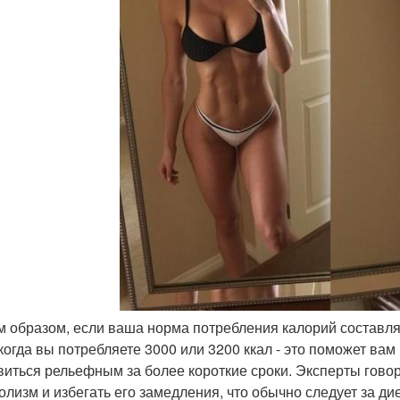
им образом, если ваша норма потребления калорий составляе
 когда вы потребляете 3000 или 3200 ккал - это поможет вам
виться рельефным за более короткие сроки. Эксперты говоря
олизм и избегать его замедления, что обычно следует за д