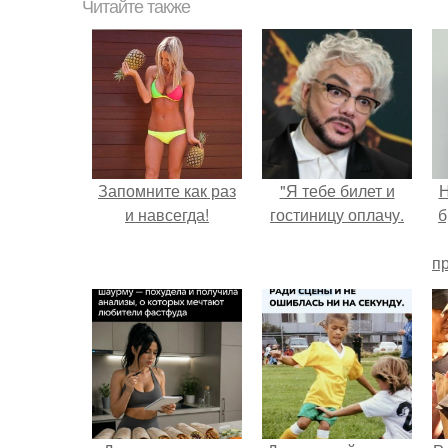
Читайте также
Запомните как раз
"Я тебе билет и
Н
и навсегда!
гостиницу оплачу.
б
п
о