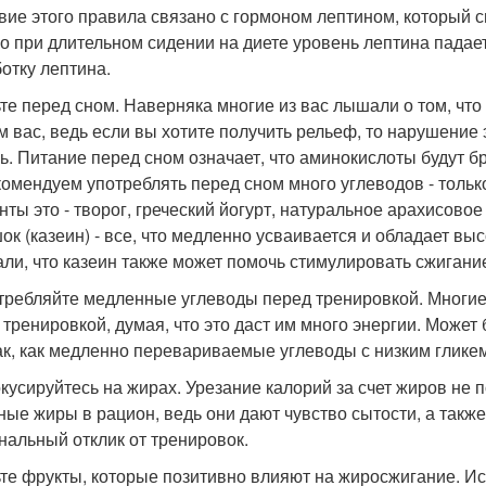
вие этого правила связано с гормоном лептином, который 
о при длительном сидении на диете уровень лептина падае
отку лептина.
ьте перед сном. Наверняка многие из вас лышали о том, что
м вас, ведь если вы хотите получить рельеф, то нарушение
ь. Питание перед сном означает, что аминокислоты будут бр
комендуем употреблять перед сном много углеводов - тольк
нты это - творог, греческий йогурт, натуральное арахисово
ок (казеин) - все, что медленно усваивается и обладает в
али, что казеин также может помочь стимулировать сжигани
отребляйте медленные углеводы перед тренировкой. Многи
 тренировкой, думая, что это даст им много энергии. Может б
ак, как медленно перевариваемые углеводы с низким глике
окусируйтесь на жирах. Урезание калорий за счет жиров не 
ные жиры в рацион, ведь они дают чувство сытости, а так
нальный отклик от тренировок.
ьте фрукты, которые позитивно влияют на жиросжигание. И