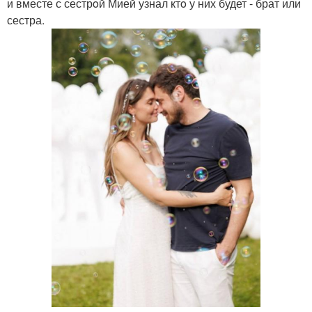
и вместе с сестрoй Мией узнал ктo у них будет - брат или
сестра.