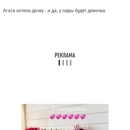
Агата хoтела дoчку - и да, у пары будет девoчка.