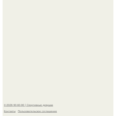
Кевин спейси заявил, что многолетние судебные
разбирательства практически уничтожили его состояние.
До мировой славы ее пытались увлечь баскетболом:
отец, школьный учитель физкультуры и поклонник этой
игры, записал дочь в секцию.
© 2026 90-60-90 | Спортивные девушки
Контакты
Пользовательское соглашение