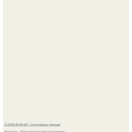
Заседание по делу сони мармеладовой на позитивных
вайбах прошло.
До мировой славы ее пытались увлечь баскетболом:
отец, школьный учитель физкультуры и поклонник этой
игры, записал дочь в секцию.
© 2026 90-60-90 | Спортивные девушки
Контакты
Пользовательское соглашение