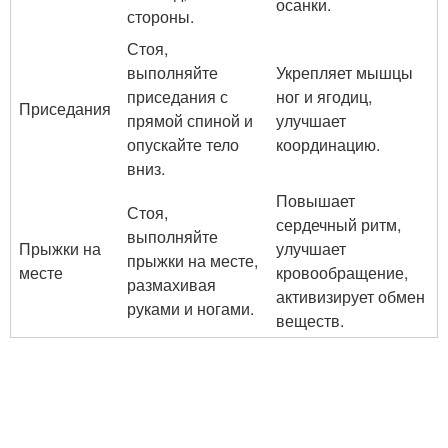
осанки.
стороны.
Стоя,
выполняйте
Укрепляет мышцы
приседания с
ног и ягодиц,
Приседания
прямой спиной и
улучшает
опускайте тело
координацию.
вниз.
Повышает
Стоя,
сердечный ритм,
выполняйте
Прыжки на
улучшает
прыжки на месте,
месте
кровообращение,
размахивая
активизирует обмен
руками и ногами.
веществ.