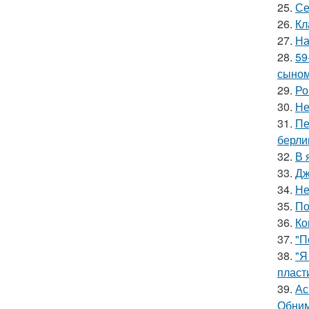
25.
Се
26.
Кл
27.
На
28.
59
сыном
29.
Ро
30.
Не
31.
Пе
берли
32.
В 
33.
Дж
34.
Не
35.
По
36.
Ко
37.
"П
38.
"Я
пласт
39.
Ас
Обним