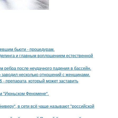
ревшим бьюти - процедурам.
оделинга и главным воплощением естественной
м ребра после неудачного падения в бассейн.
 заводил несколько отношений с женщинами.
 - препарата, который может заставить
ом "Июньском Феномене".
ниверу", в сети всё чаще называют "российской