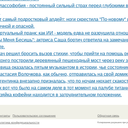
лассофобия - постоянный сильный страх перед глубокими в
.
т самый подростковый апдейт: ноги скрестила "По-новому" 
очной и опасной.
ртуальный пранк: как ИИ - модель едва не разрушила отно
ы Меня Бесишь": актриса Саша бортич ответила на замечан
те.
ач решил бросить вызов стихии, чтобы прийти на помощь р
конго построили деревянный пешеходный мост через реку з
вица оказалась пятым музыкантом в истории, чье состоян
астасия Волочкова, как обычно, отправилась на свой домик
гентинка внезапно призналась, что по ночам нюхает скакос
к вот что было на самом деле в тот момент на палубе титани
зяйка кофейни находится в затруднительном положении.
онтакты
Пользовательское соглашение
Обратная связь
олитика конфидециальности
Копирование разрешено при у