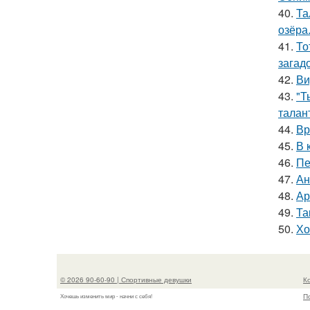
40.
Та
озёра
41.
То
загад
42.
Ви
43.
"Т
талан
44.
Вр
45.
В 
46.
Пе
47.
Ан
48.
Ар
49.
Та
50.
Хо
© 2026 90-60-90 | Спортивные девушки
К
П
Хочешь изменить мир - начни с себя!