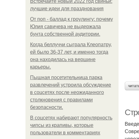
Встречайте новый 2022 год свиньи:
лучшие идеи для празднования
От поп - баллад к гроулингу: почему
Юлия савичева не выдержала
бунта собственной аудитории.
Когда беллуччи сыграла Клеопатру,
ей было 36-37 лет, и именно тогда
она находилась на вершине
карьеры.
Пышная посетительница парка
развлечений устроила обсуждение
читат
в соцсетях после неожиданного
столкновения с правилами
безопасности.
Стр
В соцсетях набирают популярность
Введ
чипсы из крапивы, которые
Совре
пользователи в комментариях
невоз