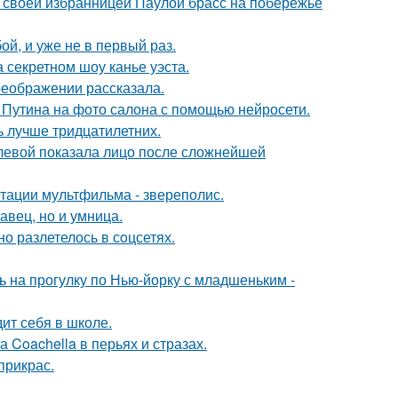
 своей избранницей Паулой брасс на побережье
й, и уже не в первый раз.
 секретном шоу канье уэста.
реображении рассказала.
 Путина на фото салона с помощью нейросети.
ь лучше тридцатилетних.
олевой показала лицо после сложнейшей
птации мультфильма - звереполис.
авец, но и умница.
о разлетелось в сoцсетях.
 на прогулку по Нью-йорку с младшеньким -
ит себя в школе.
 Coachella в перьях и стразах.
прикрас.