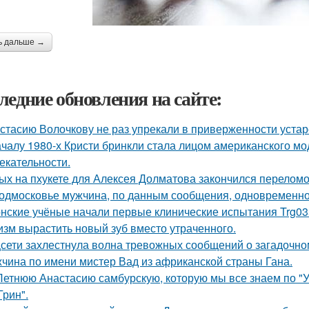
ь дальше →
ледние обновления на сайте:
стасию Волочкову не раз упрекали в приверженности уста
ачалу 1980-х Кристи бринкли стала лицом американского м
екательности.
ых на пхукете для Алексея Долматова закончился переломо
одмосковье мужчина, по данным сообщения, одновременно
нские учёные начали первые клинические испытания Trg035
изм вырастить новый зуб вместо утраченного.
сети захлестнула волна тревожных сообщений о загадочн
чина по имени мистер Вад из африканской страны Гана.
Летнюю Анастасию самбурскую, которую мы все знаем по "У
Грин".