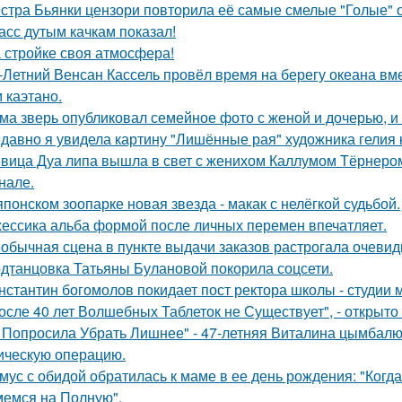
стра Бьянки цензори повторила её самые смелые "Голые" 
асс дутым качкам показал!
 стройке своя атмосфера!
-Летний Венсан Кассель провёл время на берегу океана вм
 каэтано.
ма зверь опубликовал семейное фото с женой и дочерью, и
давно я увидела картину "Лишённые рая" художника гелия к
вица Дуа липа вышла в свет с женихом Каллумом Тёрнеро
нале.
японском зоопарке новая звезда - макак с нелёгкой судьбой.
ессика альба формой после личных перемен впечатляет.
обычная сцена в пункте выдачи заказов растрогала очевидц
дтанцовка Татьяны Булановой покорила соцсети.
нстантин богомолов покидает пост ректора школы - студии м
осле 40 лет Волшебных Таблеток не Существует", - открыто
 Попросила Убрать Лишнее" - 47-летняя Виталина цымбалюк
ическую операцию.
мус с обидой обратилась к маме в ее день рождения: "Когд
емся на Полную".