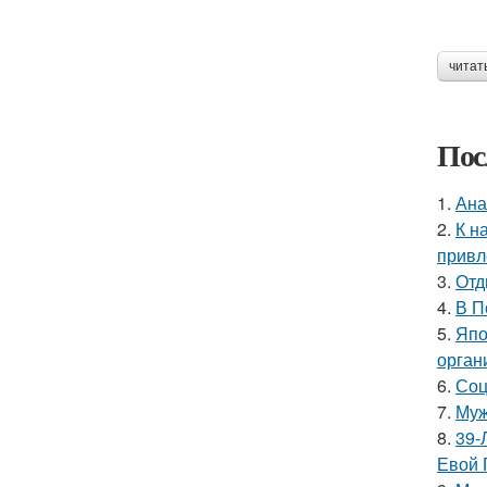
читат
Пос
1.
Ана
2.
К н
привл
3.
Отд
4.
В П
5.
Япо
орган
6.
Соц
7.
Муж
8.
39-
Евой 