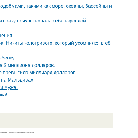
одоёмами, такими как море, океаны, бассейны и
и сразу почувствовала себя взрослой,
шения.
ия Никиты кологривого, который усомнился в её
ебёнку.
а 2 миллиона долларов.
ие превысило миллиард долларов.
 на Мальдивах.
ти мужа.
ка!
казании обратной гиперссылки.