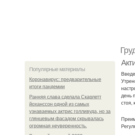
Гру
Акт
Популярные материалы
Введ
Коронавирус: предварительные
Утрен
итоги пандемии
настр
день 
Ранняя слава сделала Скарлетт
стоя,
йоханссон одной из самых
узнаваемых актрис голливуда, но за
Преим
глянцевым фасадом скрывалась
Регул
огромная неуверенность.