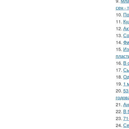
9.
Мла
сен - 
10.
По
11.
Ку
12.
Ак
13.
Со
14.
Фи
15.
Из
пласт
16.
В 
17.
Сы
18.
Од
19.
1 
20.
53
годов
21.
Ан
22.
В 
23.
71
24.
Се