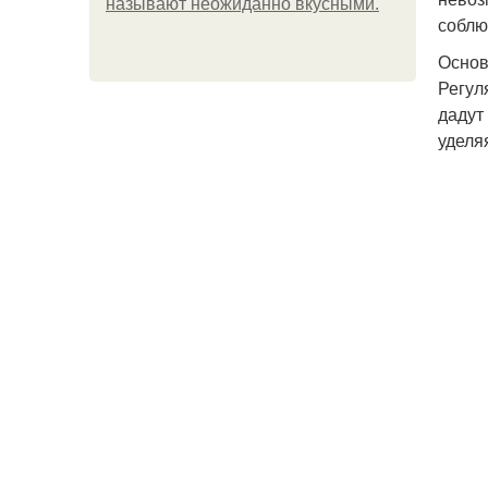
называют неожиданно вкусными.
соблю
Основ
Регул
дадут
уделя