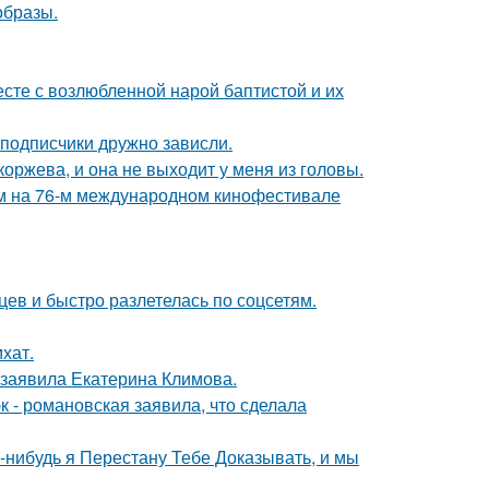
образы.
есте с возлюбленной нарой баптистой и их
 подписчики дружно зависли.
оржева, и она не выходит у меня из головы.
м на 76-м международном кинофестивале
ев и быстро разлетелась по соцсетям.
хат.
 заявила Екатерина Климова.
 - романовская заявила, что сделала
а-нибудь я Перестану Тебе Доказывать, и мы