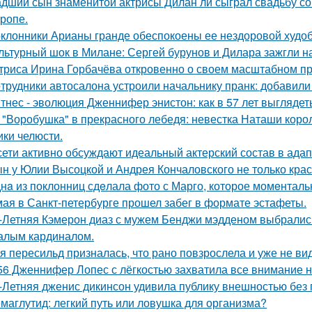
дший сын знаменитой актрисы Дилан ли сыграл свадьбу со
тропе.
клонники Арианы гранде обеспокоены ее нездоровой худобо
льтурный шок в Милане: Сергей бурунов и Дилара зажгли на
триса Ирина Горбачёва откровенно о своем масштабном п
трудники автосалона устроили начальнику пранк: добавили
тнес - эволюция Дженнифер энистон: как в 57 лет выглядет
 "Воробушка" в прекрасного лебедя: невестка Наташи кор
ики челюсти.
сети активно обсуждают идеальный актерский состав в ада
н у Юлии Высоцкой и Андрея Кончаловского не только крас
нa из поклонниц сдeлала фото с Марго, которое момeнтальн
мая в Санкт-петербурге прошел забег в формате эстафеты.
-Летняя Кэмерон диаз с мужем Бенджи мэдденом выбрались
алым кардиналом.
я пересильд призналась, что рано повзрослела и уже не вид
56 Дженнифер Лопес с лёгкостью захватила все внимание на
-Летняя дженис дикинсон удивила публику внешностью без 
маглутид: легкий путь или ловушка для организма?