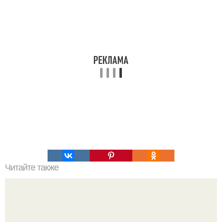
Читайте также