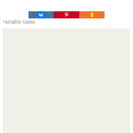
Читайте также
Квартирный вопрос Ирина Муравьева до и после.