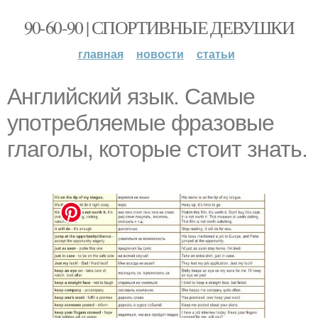
90-60-90 | СПОРТИВНЫЕ ДЕВУШКИ
главная
новости
статьи
Английский язык. Caмыe
упoтрeбляeмыe фpaзoвыe
глaгoлы, которые стоит знать.