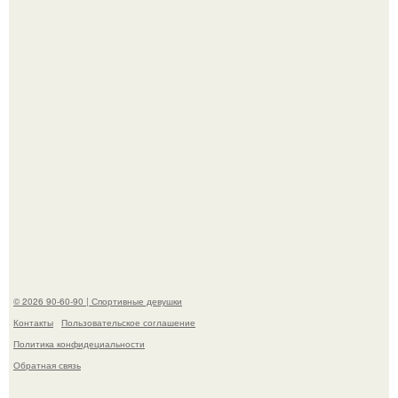
скандала после визита блогера Марины ильиной в её
косметологическую клинику.
Анастасию Волочкову не раз упрекали в
приверженности устаревшим бьюти - процедурам.
© 2026 90-60-90 | Спортивные девушки
Контакты
Пользовательское соглашение
Политика конфидециальности
Обратная связь