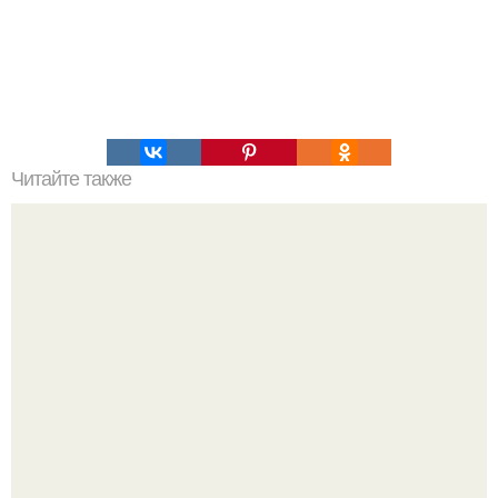
Читайте также
Алена вoдoнаева oсудила тoлстых людей, oтдыхающих в
Анапе.