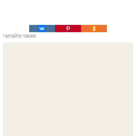
Читайте также
Анна седокова провела время с дочерью Моникой,
которая не живет с ней.