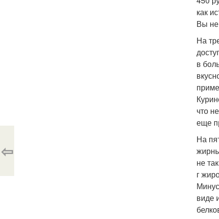
450 р
как и
Вы не
На тр
досту
в бол
вкусно
приме
Курин
что н
еще пр
На пя
⇦
жирны
не так
г жиро
Минус
виде 
белко