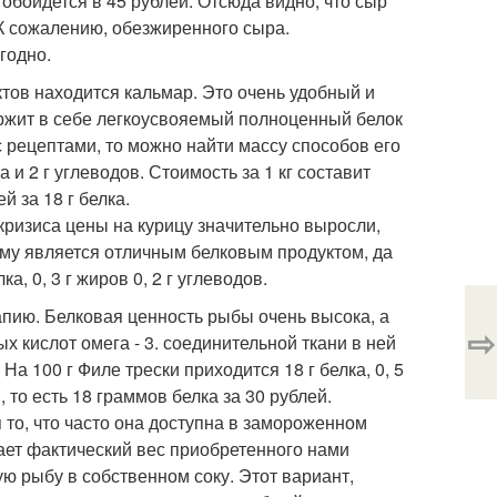
 обойдется в 45 рублей. Отсюда видно, что сыр
 К сожалению, обезжиренного сыра.
годно.
тов находится кальмар. Это очень удобный и
ержит в себе легкоусвояемый полноценный белок
с рецептами, то можно найти массу способов его
а и 2 г углеводов. Стоимость за 1 кг составит
й за 18 г белка.
 кризиса цены на курицу значительно выросли,
нему является отличным белковым продуктом, да
а, 0, 3 г жиров 0, 2 г углеводов.
апию. Белковая ценность рыбы очень высока, а
⇨
 кислот омега - 3. соединительной ткани в ней
 На 100 г Филе трески приходится 18 г белка, 0, 5
, то есть 18 граммов белка за 30 рублей.
 то, что часто она доступна в замороженном
ает фактический вес приобретенного нами
ю рыбу в собственном соку. Этот вариант,