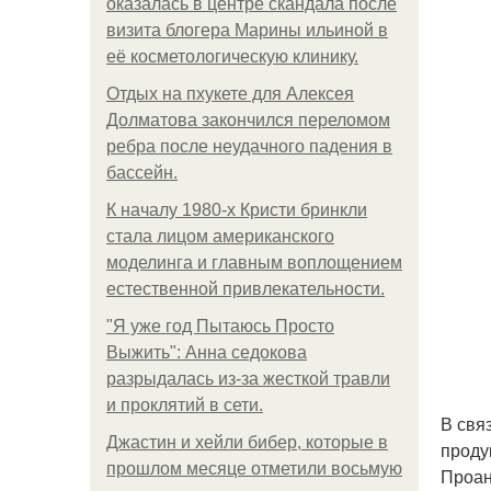
оказалась в центре скандала после
визита блогера Марины ильиной в
её косметологическую клинику.
Отдых на пхукете для Алексея
Долматова закончился переломом
ребра после неудачного падения в
бассейн.
К началу 1980-х Кристи бринкли
стала лицом американского
моделинга и главным воплощением
естественной привлекательности.
"Я уже год Пытаюсь Просто
Выжить": Анна седокова
разрыдалась из-за жесткой травли
и проклятий в сети.
В свя
Джастин и хейли бибер, которые в
проду
прошлом месяце отметили восьмую
Проан