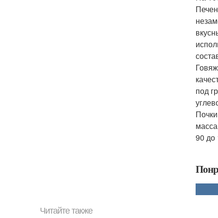
Печен
незам
вкусн
исполь
состав
Говяж
качес
под гр
углев
Почки
масса,
90 до
Понр
Читайте также