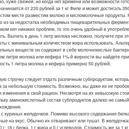
но, хуже свежей, но когда нет времени или возможности гот
начинается от 230 рублей за 1 кг Филе и может достигать 35
стом месте разместим молоко и кисломолочные продукты. К
о из-за недостатка необходимых пищеварительных ферментов
оком нет никаких проблем, то это очень удобный в употребл
ить. Выпить в день 1 литр молока несложно, получите при э
кты с минимальным количеством жира использовать. Альте
ельных веществ он содержит в себе молочнокислые бактер
ом литре молока или кефира 1%-й жирности вы найдете приме
ость 1 литра молока и кефира примерно 50 рублей.
ую строчку следует отдать различным субпродуктам, котор
а за небольшую стоимость. Возможно, вы даже их не пробова
и изменения в свой рацион. Несмотря на их невысокую стои
льку аминокислотный состав субпродуктов далеко не самый
хождения.
 с куриных желудочков. Помимо высокого содержания белка 
ные на вкус. Обычно их отваривают или тушат. В желудочка
 г: 18 г белка, 1 г жира и 0 г углеводов. Стоимость же за 1 