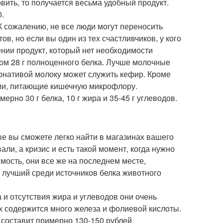
овить, то получается весьма удобный продукт.
0.
 сожалению, не все люди могут переносить
, но если вы один из тех счастливчиков, у кого
ении продукт, который нет необходимости
том 28 г полноценного белка. Лучше молочные
рнативой молоку может служить кефир. Кроме
ии, питающие кишечную микрофлору.
рно 30 г белка, 10 г жира и 35-45 г углеводов.
ые вы сможете легко найти в магазинах вашего
ли, а кризис и есть такой момент, когда нужно
мость, они все же на последнем месте,
 лучший среди источников белка животного
и отсутствия жира и углеводов они очень
х содержится много железа и фолиевой кислоты.
кг составит примерно 130-150 рублей.