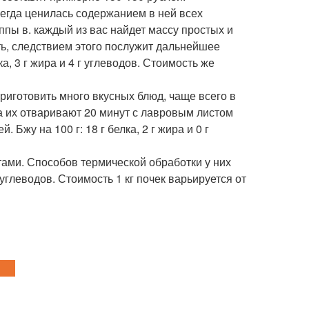
сегда ценилась содержанием в ней всех
пы в. каждый из вас найдет массу простых и
ть, следствием этого послужит дальнейшее
а, 3 г жира и 4 г углеводов. Стоимость же
риготовить много вкусных блюд, чаще всего в
а их отваривают 20 минут с лавровым листом
. Бжу на 100 г: 18 г белка, 2 г жира и 0 г
ами. Способов термической обработки у них
 г углеводов. Стоимость 1 кг почек варьируется от