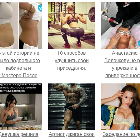
 этой истории не
10 способов
Анастасию
ыло подпольного
улучшить свои
Волочкову не р
кабинета и
приседания.
упрекали в
"Мастера После
приверженнос
Двухнедельных
устаревшим бью
Курсов".
процедурам.
Девушка решила
Артист джиган свои
Заседание по д