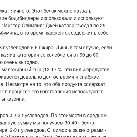
лка - яичного. Этот белок можно назвать
огие бодибилдеры использовали и используют
а "Мистер Олимпия" Джей катлер съедал по 25-
бумина, в то время как желток содержит в себе
3 г углеводов и 6 г жира. Лишь в том случае, если
тка яиц категории со колеблется от 60 до 80
то очень выгодно.
и маложирный сыр (12-17 %. эти виды продуктов
ривается довольно долгое время и снабжает
. Несмотря на то, что оба продукта содержат
ак в процессе его изготовления используются
лы казеина.
иров и 2-3 г углеводов. По стоимости в среднем
а данную сумму мы получаем 30-40 г белка.
ра, 2-3 г углеводов. Стоимость за килограмм -