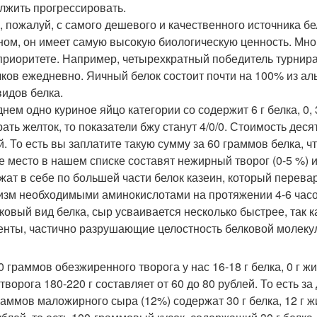
лжить прогрессировать.
, пожалуй, с самого дешевого и качественного источника бе
ном, он имеет самую высокую биологическую ценность. Мн
 приоритете. Например, четырехкратный победитель турнир
лков ежедневно. Яичный белок состоит почти на 100% из аль
видов белка.
нем одно куриное яйцо категории со содержит 6 г белка, 0, 
ать желток, то показатели бжу станут 4/0/0. Стоимость деся
й. То есть вы заплатите такую сумму за 60 граммов белка, ч
е место в нашем списке составят нежирный творог (0-5 %) 
жат в себе по большей части белок казеин, который перева
изм необходимыми аминокислотами на протяжении 4-6 часов
ковый вид белка, сыр усваивается несколько быстрее, так к
нты, частично разрушающие целостность белковой молеку
0 граммов обезжиренного творога у нас 16-18 г белка, 0 г ж
 творога 180-220 г составляет от 60 до 80 рублей. То есть з
раммов маложирного сыра (12%) содержат 30 г белка, 12 г жи