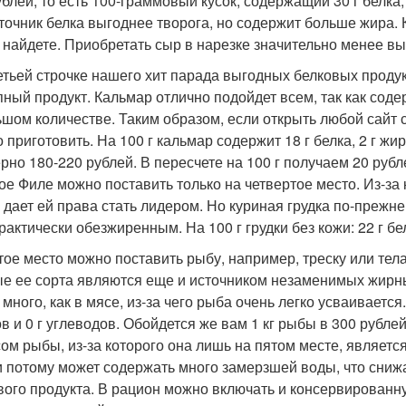
ублей, то есть 100-граммовый кусок, содержащий 30 г белка,
сточник белка выгоднее творога, но содержит больше жира.
 найдете. Приобретать сыр в нарезке значительно менее вы
етьей строчке нашего хит парада выгодных белковых продук
пный продукт. Кальмар отлично подойдет всем, так как сод
ьшом количестве. Таким образом, если открыть любой сайт 
 приготовить. На 100 г кальмар содержит 18 г белка, 2 г жир
рно 180-220 рублей. В пересчете на 100 г получаем 20 рубле
ое Филе можно поставить только на четвертое место. Из-за
е дает ей права стать лидером. Но куриная грудка по-преж
актически обезжиренным. На 100 г грудки без кожи: 22 г белк
тое место можно поставить рыбу, например, треску или тел
е ее сорта являются еще и источником незаменимых жирных
 много, как в мясе, из-за чего рыба очень легко усваивается.
в и 0 г углеводов. Обойдется же вам 1 кг рыбы в 300 рублей
ом рыбы, из-за которого она лишь на пятом месте, является
и потому может содержать много замерзшей воды, что сниж
вого продукта. В рацион можно включать и консервированну