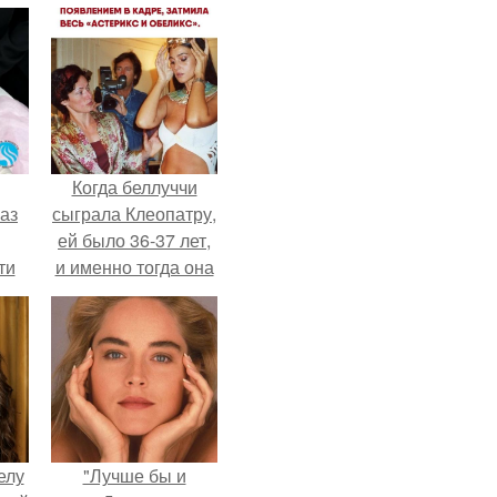
Когда беллуччи
аз
сыграла Клеопатру,
ей было 36-37 лет,
ти
и именно тогда она
ти -
находилась на
вершине карьеры.
елу
"Лучше бы и