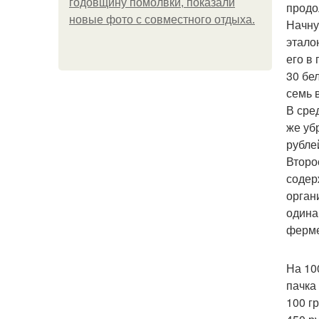
годовщину помолвки, показали
продо
новые фото с совместного отдыха.
Начну
этало
его в
30 бе
семь 
В сред
же убр
рубле
Второ
содер
орган
одина
ферме
На 10
пачка
100 г