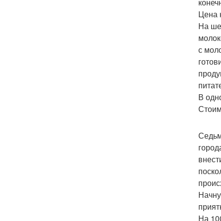
конеч
Цена 
На ше
молок
с мол
готов
проду
питат
В одн
Стоим
Седьм
город
внест
поско
проис
Начну
прият
На 100