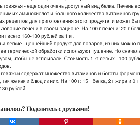
ь говяжья - еще один очень доступный вид белка. Печень в
енимых аминокислот и большого количества витаминов груп
ых рецептов для приготовления этого продукта, и может бы
зование печени в своем рационе. На 100 г печени: 20 г белк
ит всего 160-180 рублей за 1 кг.
ьи легкие - ценнейший продукт для поваров, из них можно п
тве термической обработки используют тушение. Но сначал
узом, чтобы не всплывали. Стоимость 1 кг легких - 100 рублей
одов.
 говяжьи содержат множество витаминов и богаты фермент
 так же как и блюд из них. На 100 г: 15 г белка, 2 г жира и 0
 130 рублей.
авилось? Поделитесь с друзьями!