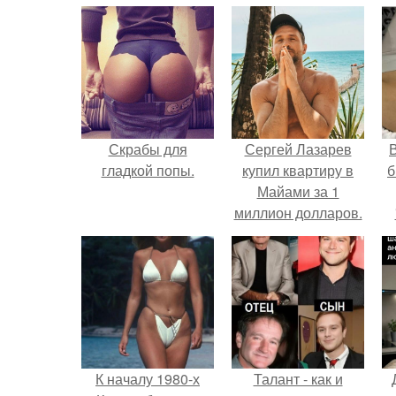
Скрабы для
Сергей Лазарев
В
гладкой попы.
купил квартиру в
б
Майами за 1
миллион долларов.
К началу 1980-х
Талант - как и