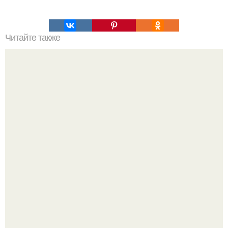
Читайте также
Стиль кэжуал для женщин после 50 лет. Особенности
бохо-кэжуал