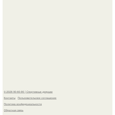
Анна, давно известная своим увлечением
бодибилдингом, впервые попробовала себя в роли
модели.
"Я тебе билет и гостиницу оплачу.
© 2026 90-60-90 | Спортивные девушки
Контакты
Пользовательское соглашение
Политика конфидециальности
Обратная связь