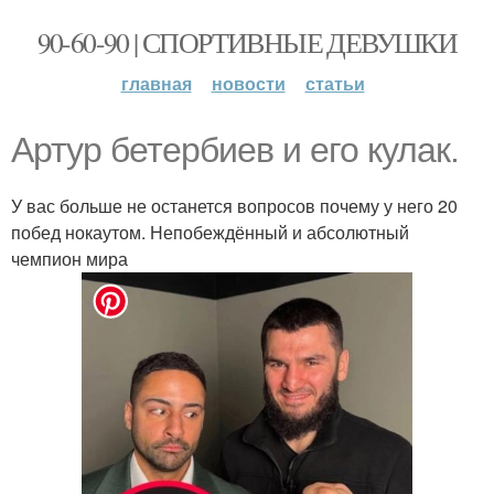
90-60-90 | СПОРТИВНЫЕ ДЕВУШКИ
главная
новости
статьи
Артур бетербиев и его кулак.
У вас больше не останется вопросов почему у него 20
побед нокаутом. Непобеждённый и абсолютный
чемпион мира