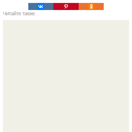
Читайте также
Яблочное суфле. Пищевая ценность: белка 40 гр., жира 6
гр., углеводов 17, 7 гр.
Полина гагарина отдыхает на морском курорте.