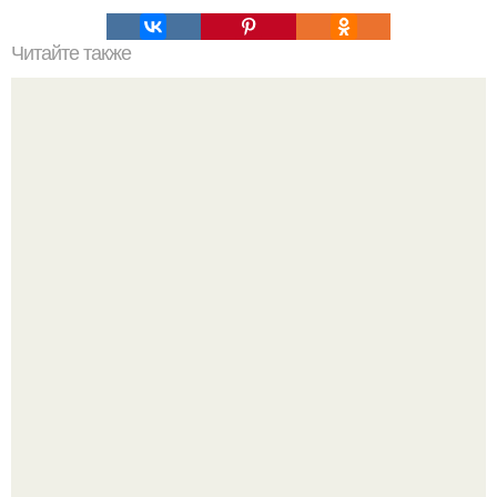
Читайте также
Для многих желающих избавиться от лишнего веса
препятствием на пути к этому становится незнание или
часто заблуждение на тему углеводов.