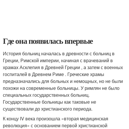
Где она появилась впервые
История больниц началась в древности с больниц в
Греции, Римской империи, начиная с врачеваний в
храмах Асклепия в Древней Греции , а затем с военных
госпиталей в Древнем Риме . Греческие храмы
предназначались для больных и немощных, но не были
похожи на современные больницы. У римлян не было
специальных государственных больниц.
Государственные больницы как таковые не
существовали до христианского периода.
К концу IV века произошла «вторая медицинская
революция» с основанием первой христианской