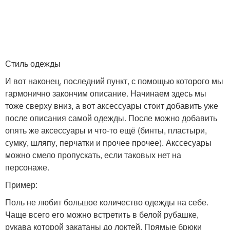
Стиль одежды
И вот наконец, последний пункт, с помощью которого мы
гармонично закончим описание. Начинаем здесь мы
тоже сверху вниз, а вот аксессуары стоит добавить уже
после описания самой одежды. После можно добавить
опять же аксессуары и что-то ещё (бинты, пластыри,
сумку, шляпу, перчатки и прочее прочее). Акссесуары
можно смело пропускать, если таковых нет на
персонаже.
Пример:
Поль не любит большое количество одежды на себе.
Чаще всего его можно встретить в белой рубашке,
рукава которой закатаны до локтей. Прямые брюки