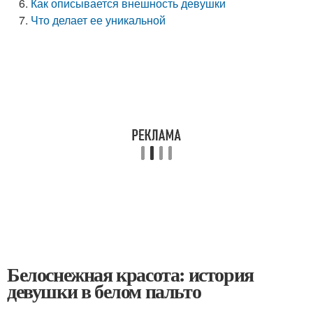
Как описывается внешность девушки
Что делает ее уникальной
Белоснежная красота: история
девушки в белом пальто