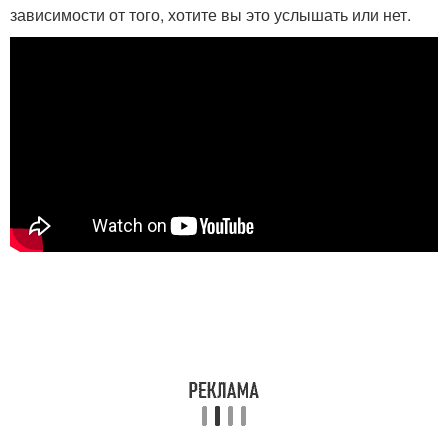
зависимости от того, хотите вы это услышать или нет.