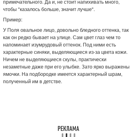
примечательного. Да и, не стоит напихивать много,
чтобы "казалось больше, значит лучше".
Пример:
У Поля овальное лицо, довольно бледного оттенка, так
как он редко бывает на улице. Сам цвет глаз чем то
напоминает изумрудовый оттенок. Под ними есть
характерные синяки, выделяющиеся из-за цвета кожи.
Ничем не выделяющиеся скулы, практически
незаметные даже при его улыбке. Зато ярко выражены
ямочки. На подбородке имеется характерный шрам,
полученный им в детстве.