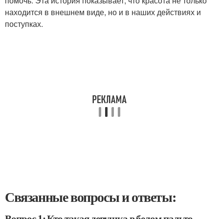
помочь. Эта история показывает, что красота не только
находится в внешнем виде, но и в наших действиях и
поступках.
Связанные вопросы и ответы:
Вопрос 1: Кто такая девушка в белом пальто