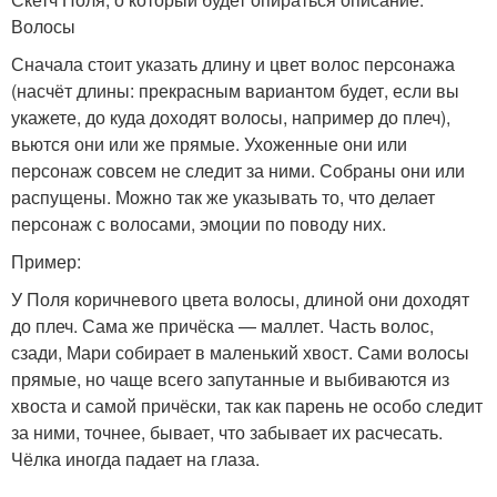
Волосы
Сначала стоит указать длину и цвет волос персонажа
(насчёт длины: прекрасным вариантом будет, если вы
укажете, до куда доходят волосы, например до плеч),
вьются они или же прямые. Ухоженные они или
персонаж совсем не следит за ними. Собраны они или
распущены. Можно так же указывать то, что делает
персонаж с волосами, эмоции по поводу них.
Пример:
У Поля коричневого цвета волосы, длиной они доходят
до плеч. Сама же причёска — маллет. Часть волос,
сзади, Мари собирает в маленький хвост. Сами волосы
прямые, но чаще всего запутанные и выбиваются из
хвоста и самой причёски, так как парень не особо следит
за ними, точнее, бывает, что забывает их расчесать.
Чёлка иногда падает на глаза.