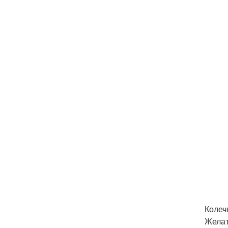
Колеч
Желат