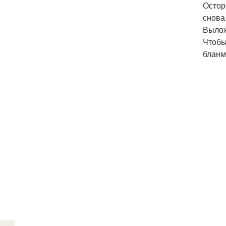
Остор
снова
Вылож
Чтобы
бланм