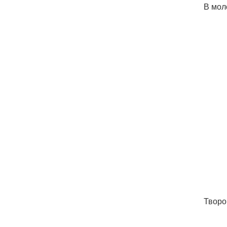
В мол
Творо