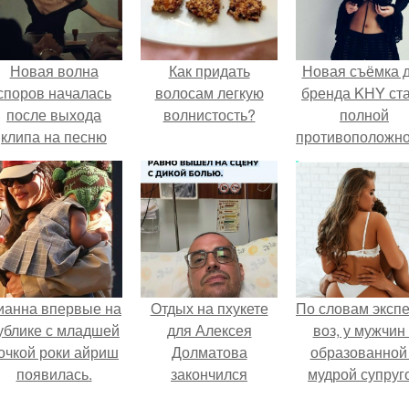
Новая волна
Как придать
Новая съёмка 
споров началась
волосам легкую
бренда KHY ст
после выхода
волнистость?
полной
клипа на песню
противоположн
Petal.
образу, с кото
кайли
ассоциировала
последние год
ианна впервые на
Отдых на пхукете
По словам эксп
ублике с младшей
для Алексея
воз, у мужчин 
очкой роки айриш
Долматова
образованной
появилась.
закончился
мудрой супруг
переломом ребра
вероятность