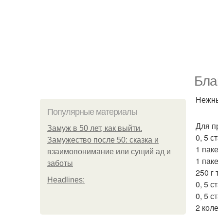
Бла
Нежны
Популярные материалы
Для п
Замуж в 50 лет, как выйти.
0, 5 с
Замужество после 50: сказка и
1 паке
взаимопонимание или сущий ад и
1 паке
заботы
250 г 
Headlines:
0, 5 с
0, 5 с
2 кол