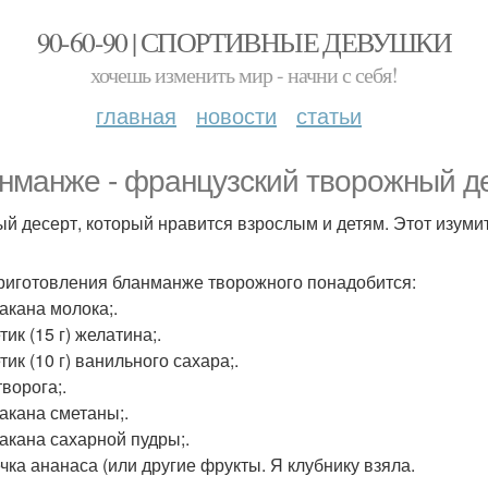
90-60-90 | СПОРТИВНЫЕ ДЕВУШКИ
хочешь изменить мир - начни с себя!
главная
новости
статьи
нманже - французский творожный де
й десерт, который нравится взрослым и детям. Этот изумит
риготовления бланманже творожного понадобится:
такана молока;.
тик (15 г) желатина;.
тик (10 г) ванильного сахара;.
творога;.
такана сметаны;.
такана сахарной пудры;.
ечка ананаса (или другие фрукты. Я клубнику взяла.