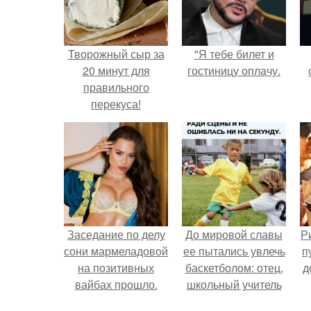
Творожный сыр за
"Я тебе билет и
20 минут для
гостиницу оплачу.
правильного
перекуса!
Заседание по делу
До мировой славы
Р
сони мармеладовой
ее пытались увлечь
п
на позитивных
баскетболом: отец,
д
вайбах прошло.
школьный учитель
физкультуры и