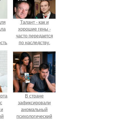
для
Талант - как и
ала
хорошие гены -
часто передается
остью
по наследству.
рым
сь
ы.
ерта
В стране
с
зафиксировали
 и
аномальный
ой
психологический
сдвиг: переоценка